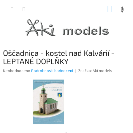
Přejít
NÁKUP
na
obsah
KOŠÍK
Oščadnica - kostel nad Kalvárií -
LEPTANÉ DOPLŇKY
Průměrné
Neohodnoceno
Podrobnosti hodnocení
Značka:
Aki models
hodnocení
produktu
je
0,0
z
5
hvězdiček.