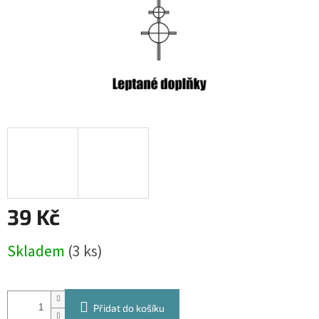
39 Kč
Měrná
Skladem
(3 ks)
cena:
Přidat do košíku