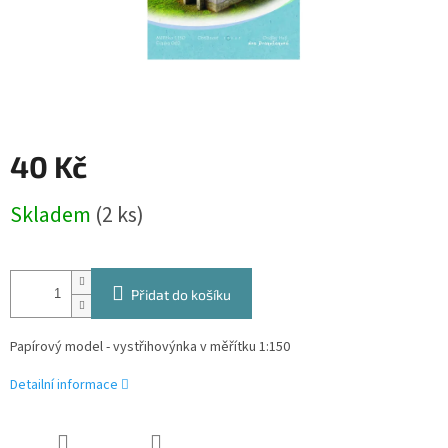
40 Kč
Měrná
Skladem
(2 ks)
cena:
Přidat do košíku
Papírový model - vystřihovýnka v měřítku 1:150
Detailní informace