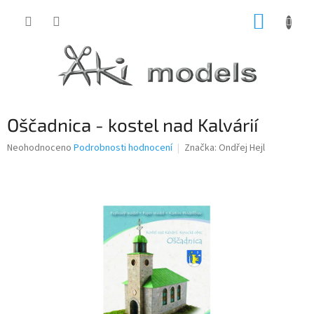
Přejít
NÁKUP
na
obsah
KOŠÍK
Oščadnica - kostel nad Kalvárií
Průměrné
Neohodnoceno
Podrobnosti hodnocení
Značka:
Ondřej Hejl
hodnocení
produktu
je
0,0
z
5
hvězdiček.