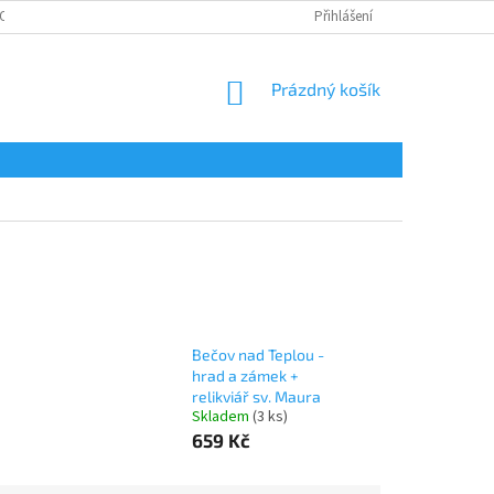
OSOBNÍCH ÚDAJŮ
Přihlášení
NÁKUPNÍ
Prázdný košík
KOŠÍK
Bečov nad Teplou -
hrad a zámek +
relikviář sv. Maura
Skladem
(3 ks)
659 Kč