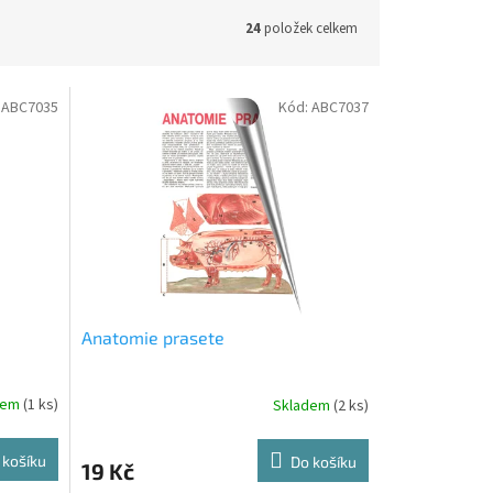
24
položek celkem
:
ABC7035
Kód:
ABC7037
Anatomie prasete
dem
(1 ks)
Skladem
(2 ks)
 košíku
Do košíku
19 Kč