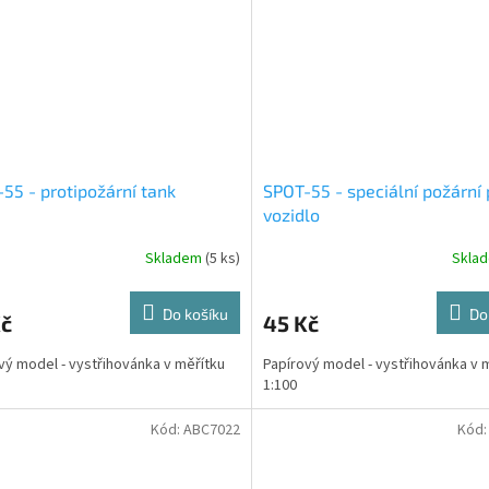
55 - protipožární tank
SPOT-55 - speciální požární
vozidlo
Skladem
(5 ks)
Skla
Do košíku
Do
Kč
45 Kč
vý model - vystřihovánka v měřítku
Papírový model - vystřihovánka v 
1:100
Kód:
ABC7022
Kód