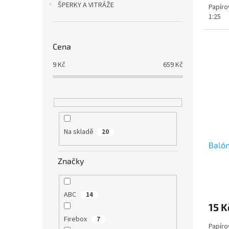
ŠPERKY A VITRÁŽE
Papíro
1:25
Cena
9
Kč
659
Kč
Na skladě
20
Balón
Značky
ABC
14
15 K
Firebox
7
Papíro