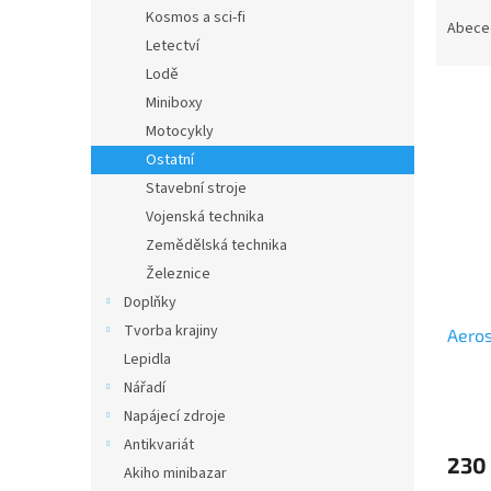
Ř
n
Kosmos a sci-fi
a
e
Abece
Letectví
z
l
e
Lodě
V
n
Miniboxy
ý
í
Motocykly
p
p
Ostatní
i
r
Stavební stroje
s
o
p
Vojenská technika
d
r
u
Zemědělská technika
o
k
Železnice
d
t
Doplňky
u
ů
Tvorba krajiny
Aero
k
Lepidla
t
ů
Nářadí
Napájecí zdroje
Antikvariát
230
Akiho minibazar