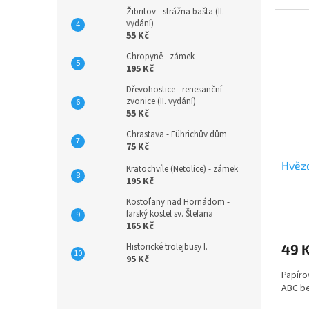
Žibritov - strážna bašta (II.
vydání)
55 Kč
Chropyně - zámek
195 Kč
Dřevohostice - renesanční
zvonice (II. vydání)
55 Kč
Chrastava - Führichův dům
75 Kč
Hvěz
Kratochvíle (Netolice) - zámek
195 Kč
Kostoľany nad Hornádom -
farský kostel sv. Štefana
165 Kč
Historické trolejbusy I.
49 
95 Kč
Papíro
ABC b