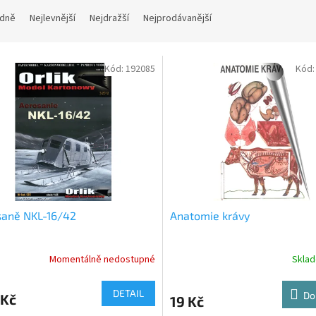
dně
Nejlevnější
Nejdražší
Nejprodávanější
Kód:
192085
Kód
saně NKL-16/42
Anatomie krávy
Momentálně nedostupné
Skla
DETAIL
Do
 Kč
19 Kč