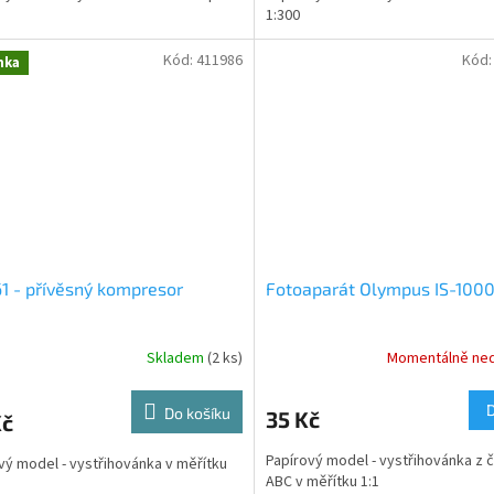
1:300
Kód:
411986
Kód
nka
1 - přívěsný kompresor
Fotoaparát Olympus IS-100
Skladem
(2 ks)
Momentálně ne
Do košíku
35 Kč
Kč
Papírový model - vystřihovánka z 
vý model - vystřihovánka v měřítku
ABC v měřítku 1:1