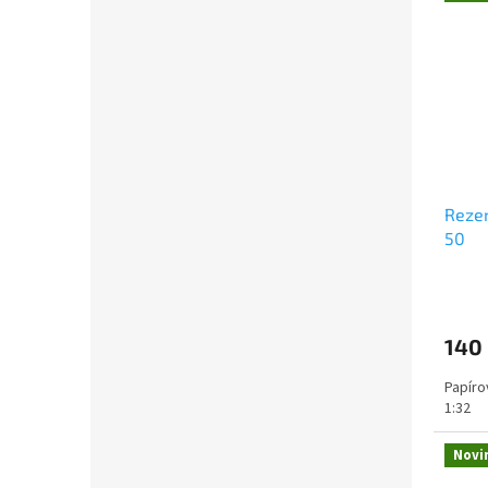
Rezer
50
140
Papíro
1:32
Novi