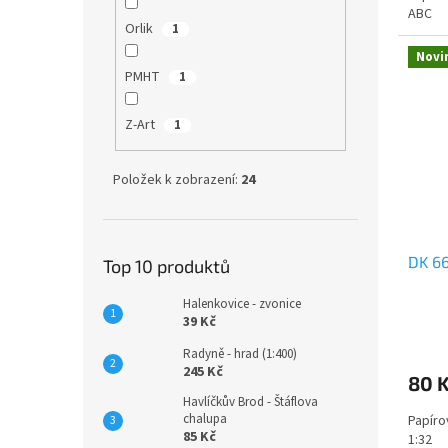
ABC
Orlik
1
Novi
PMHT
1
Z-Art
1
Položek k zobrazení:
24
DK 66
Top 10 produktů
Halenkovice - zvonice
39 Kč
Radyně - hrad (1:400)
245 Kč
80 
Havlíčkův Brod - Štáflova
chalupa
Papíro
85 Kč
1:32