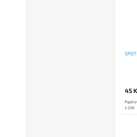
SPOT-
45 
Papíro
1:100