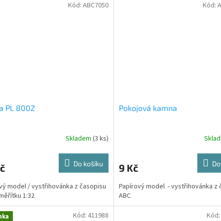
Kód:
ABC7050
Kód:
a PL 800Z
Pokojová kamna
Skladem
(3 ks)
Skla
Do košíku
Do
č
9 Kč
vý model / vystřihovánka z časopisu
Papírový model - vystřihovánka z 
měřítku 1:32
ABC
Kód:
411988
Kód
nka