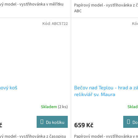
vý model - vystřihovánka v měřítku
Papírový model - vystřihovánka z 
ABC
Kód:
ABC5722
Kó
ový koš
Bečov nad Teplou - hrad a z
relikviář sv. Maura
Skladem
(2 ks)
Skla
Do košíku
Do
č
659 Kč
vý model - vystřihovánka z časopisu
Papírový model - vystřihovánka v 