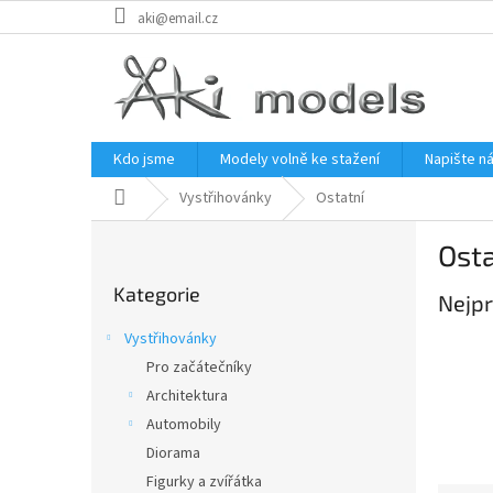
Přejít
aki@email.cz
na
obsah
Kdo jsme
Modely volně ke stažení
Napište n
Domů
Vystřihovánky
Ostatní
P
Osta
o
Přeskočit
s
Kategorie
kategorie
Nejpr
t
r
Vystřihovánky
a
Pro začátečníky
n
Architektura
n
í
Automobily
p
Diorama
a
Figurky a zvířátka