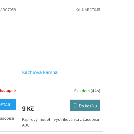
:
ABC7059
Kód:
ABC7045
Kachlová kamna
dostupné
Skladem
(4 ks)
DETAIL
Do košíku
9 Kč
časopisu
Papírový model - vystřihovánka z časopisu
ABC