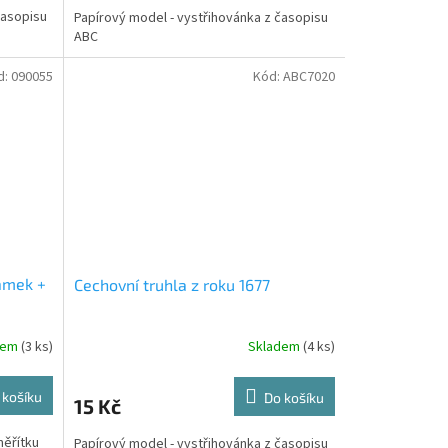
časopisu
Papírový model - vystřihovánka z časopisu
ABC
d:
090055
Kód:
ABC7020
ámek +
Cechovní truhla z roku 1677
dem
(3 ks)
Skladem
(4 ks)
 košíku
Do košíku
15 Kč
měřítku
Papírový model - vystřihovánka z časopisu