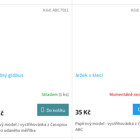
Kód:
ABC7011
Kód
dný glóbus
Ježek v kleci
Skladem
(1 ks)
Momentálně ne
Do košíku
35 Kč
Kč
Papírový model - vystřihovánka z 
vý model / vystřihovánka z časopisu
ABC
ez udaného měřítka