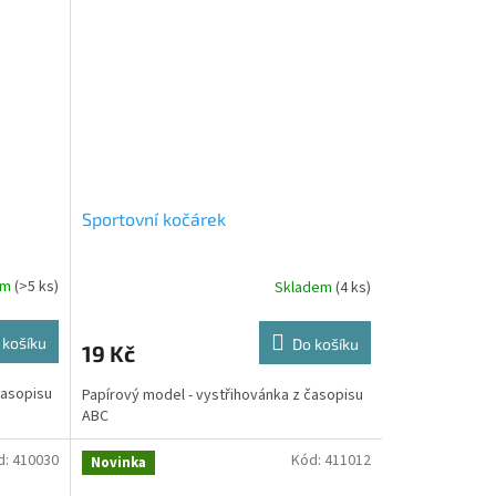
Sportovní kočárek
em
(>5 ks)
Skladem
(4 ks)
 košíku
Do košíku
19 Kč
časopisu
Papírový model - vystřihovánka z časopisu
ABC
d:
410030
Kód:
411012
Novinka