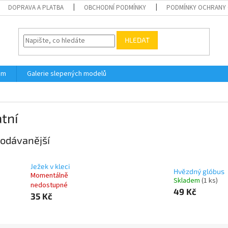
DOPRAVA A PLATBA
OBCHODNÍ PODMÍNKY
PODMÍNKY OCHRANY 
HLEDAT
ám
Galerie slepených modelů
tní
odávanější
Ježek v kleci
Hvězdný glóbus
Momentálně
Skladem
(1 ks)
nedostupné
49 Kč
35 Kč