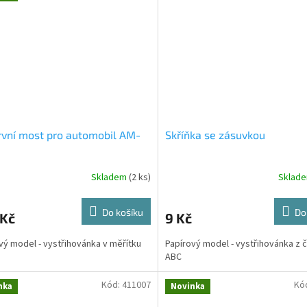
vní most pro automobil AM-
Skříňka se zásuvkou
Skladem
(2 ks)
Sklad
Do košíku
Do
 Kč
9 Kč
vý model - vystřihovánka v měřítku
Papírový model - vystřihovánka z 
ABC
Kód:
411007
Kó
nka
Novinka