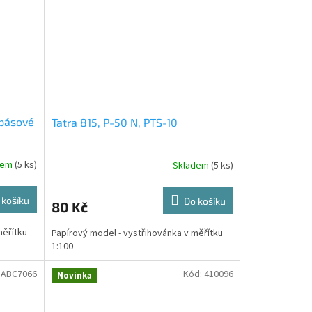
 pásové
Tatra 815, P-50 N, PTS-10
dem
(5 ks)
Skladem
(5 ks)
 košíku
Do košíku
80 Kč
měřítku
Papírový model - vystřihovánka v měřítku
1:100
:
ABC7066
Kód:
410096
Novinka