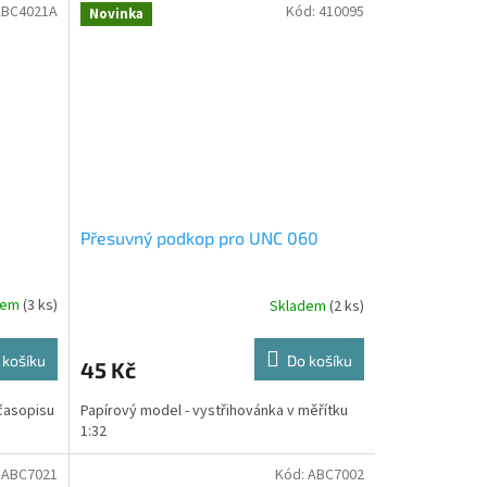
ABC4021A
Kód:
410095
Novinka
Přesuvný podkop pro UNC 060
dem
(3 ks)
Skladem
(2 ks)
 košíku
Do košíku
45 Kč
časopisu
Papírový model - vystřihovánka v měřítku
1:32
:
ABC7021
Kód:
ABC7002