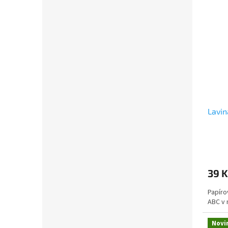
Lavin
39 K
Papíro
ABC v 
Novi