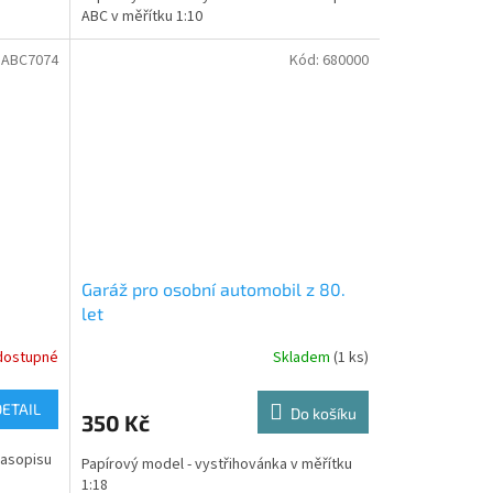
ABC v měřítku 1:10
:
ABC7074
Kód:
680000
0
Garáž pro osobní automobil z 80.
let
dostupné
Skladem
(1 ks)
DETAIL
Do košíku
350 Kč
časopisu
Papírový model - vystřihovánka v měřítku
1:18