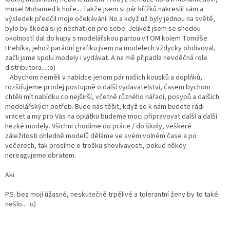
musel Mohamed k hoře... Takže jsem si pár křížků nakreslil sám a
výsledek předčil moje očekávání. No a když už byly jednou na světě,
bylo by škoda si je nechat jen pro sebe. Jelikož jsem se shodou
okolností dal do kupy s modelářskou partou vTOM kolem Tomáše
Hrebíka, jehož parádní grafiku jsem na modelech vždycky obdivoval,
začli jsme spolu modely i vydávat. A na mě připadla nevděčná role
distributora... :o)
Abychom neměli v nabídce jenom pár našich kousků a doplňků,
rozšiřujeme prodej postupně o další vydavatelství, časem bychom
chtěli mít nabídku co nejširší, včetně různého nářadí, posypů a dalších
modelářských potřeb. Bude nás těšit, když se k nám budete rádi
vracet a my pro Vás na oplátku budeme moci připravovat další a další
hezké modely. Všichni chodíme do práce / do školy, veškeré
záležitosti ohledně modelů děláme ve svém volném čase a po
večerech, tak prosíme o trošku shovívavosti, pokud někdy
nereagujeme obratem.
Aki
P.S. bez mojí úžasné, neskutečně trpělivé a tolerantní ženy by to také
nešlo... :o)