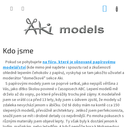
Přejít
NÁKUP
na
obsah
KOŠÍK
Kdo jsme
Pokud se pohybujete
na fóru, které je věnované papírovému
modelářství
(kde mimo jiné najdete i spoustu rad a zkušeností
ohledně lepením čehokoliv z papíru), vyskytuji se tam jakožto uživatel a
moderátor "domečkové" sekce Aki.
S papírovými modely jsem se poprvé setkal, jako nejspíš většina z
Vás, jako dítko školou povinné v časopisech ABC. Lepení modelů mě
drželo až do vojny, po které převážily trochu jiné zájmy. K modelařině
jsem se vrátil cca před 13 lety, kdy jsem s údivem zjistil, že modely už
zdaleka nevychází jenom v ábíčku. Od té doby mám na kontě cca 150
slepených modelů, převážně architektury. Jelikož jsem perfekcionista,
snažil jsem se mít i drobné detaily co nejvěrnější. Po mnoha pokusech s
různými materiály jsem objevil lepty. Ty však byly k dostání jenom k
lodím, mašinkám, nebo letadlům. A když nemůže hora k Mohamedovi,