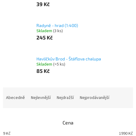
39 Kč
Radyně - hrad (1:400)
Skladem
(3 ks)
245 Kč
Havlíčkův Brod - Štáflova chalupa
Skladem
(>5 ks)
85 Kč
Ř
a
Abecedně
Nejlevnější
Nejdražší
Nejprodávanější
z
e
n
Cena
í
p
9
Kč
1990
Kč