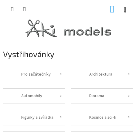
Přejít
NÁKUP
na
obsah
KOŠÍK
Vystřihovánky
Pro začátečníky
Architektura
Automobily
Diorama
Figurky a zvířátka
Kosmos a sci-fi