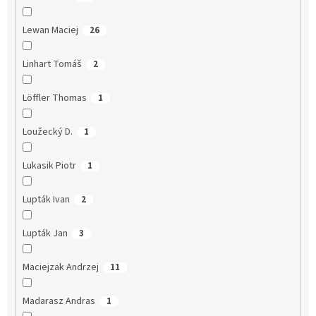
Lewan Maciej
26
Linhart Tomáš
2
Löffler Thomas
1
Loužecký D.
1
Lukasik Piotr
1
Lupták Ivan
2
Lupták Jan
3
Maciejzak Andrzej
11
Madarasz Andras
1