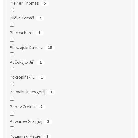
Pleiner Thomas
5
Plička Tomáš
7
Plocica Karol
1
Ploszajski Dariusz
15
Počekajlo Jiří
2
Pokropiňski E.
1
Polovinnik Jevgenij
1
Popov Oleksii
2
Powarow Siergiej
8
Poznanski Maciej
1