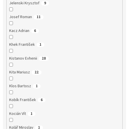
Jelenski Krysztof
9
Josef Roman
11
Kacz Adrian
6
Khek František
1
Kistanov Evhenii
28
Kita Mariusz
22
Klos Bartosz
1
Kobík František
6
Kocián Vít
1
Kolář Miroslav
1