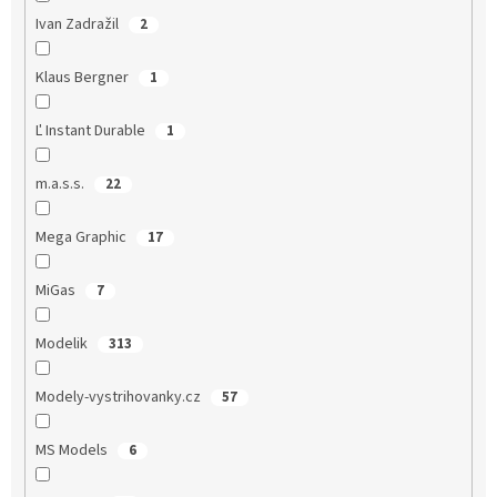
Ivan Zadražil
2
Klaus Bergner
1
Ľ Instant Durable
1
m.a.s.s.
22
Mega Graphic
17
MiGas
7
Modelik
313
Modely-vystrihovanky.cz
57
MS Models
6