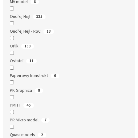
MV model
6
Ondřej Hejl
135
Ondřej Hejl - RSC
13
Orlik
153
Ostatní
11
Papeirowy konstrukt
6
PK Graphica
9
PMHT
45
PR Mikro model
7
Quasi models
2