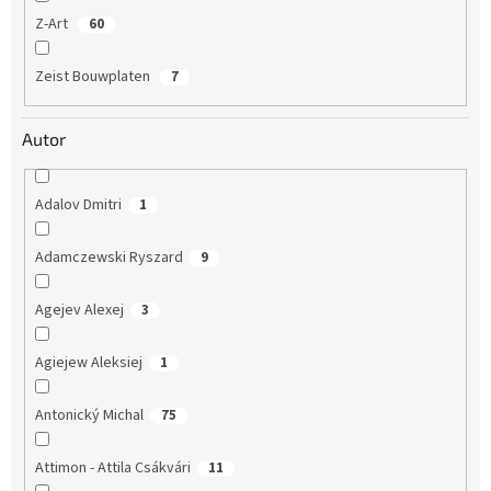
Z-Art
60
Zeist Bouwplaten
7
Autor
Adalov Dmitri
1
Adamczewski Ryszard
9
Agejev Alexej
3
Agiejew Aleksiej
1
Antonický Michal
75
Attimon - Attila Csákvári
11