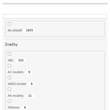
r
o
d
u
k
t
Na skladě
1873
ů
Značky
ABC
513
AC models
9
AERO model
9
AK modely
11
Attimon
6