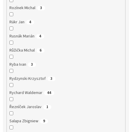
Rozínek Michal
3
Rükr Jan
4
Rusnák Marián
4
Růžička Michal
6
Ryba Ivan
3
Rydzynski Krzysztof
3
Rychard Waldemar
44
Řezníček Jaroslav
1
Salapa Zbigniew
9