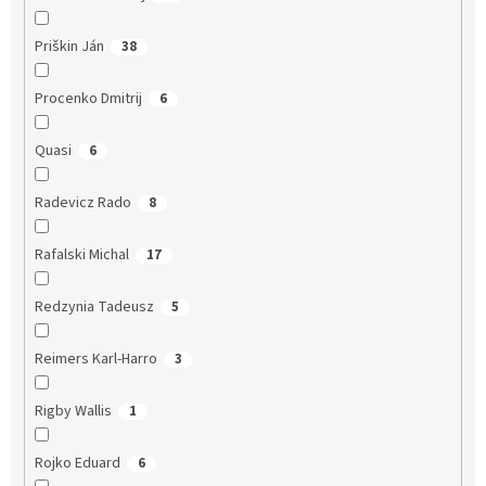
Priškin Ján
38
Procenko Dmitrij
6
Quasi
6
Radevicz Rado
8
Rafalski Michal
17
Redzynia Tadeusz
5
Reimers Karl-Harro
3
Rigby Wallis
1
Rojko Eduard
6