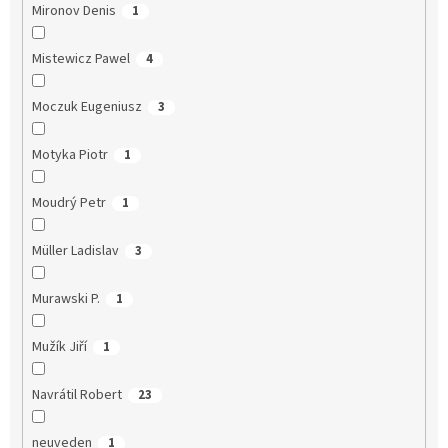
Mironov Denis
1
Mistewicz Pawel
4
Moczuk Eugeniusz
3
Motyka Piotr
1
Moudrý Petr
1
Müller Ladislav
3
Murawski P.
1
Mužík Jiří
1
Navrátil Robert
23
neuveden
1