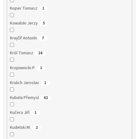
Koper Tomasz
1
Kowalski Jerzy
5
Krejčíř Antonín
7
Król Tomasz
24
Kropiwnicki P.
1
Krulich Jaroslav
1
Kubela Přemysl
61
Kučera Jiří
1
Kudelski M.
2