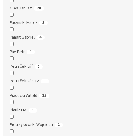
Oles Janusz
28
Pacynski Marek
3
Panait Gabriel
4
Páv Petr
1
Petráček Jiří
1
Petráček Václav
1
Piasecki Witold
15
Piaulet M.
1
Pietrzykowski Wojciech
2