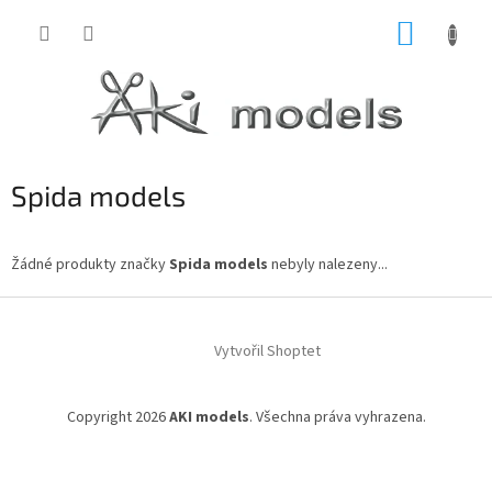
Přejít
NÁKUP
na
obsah
KOŠÍK
Spida models
Žádné produkty značky
Spida models
nebyly nalezeny...
Z
á
Vytvořil Shoptet
p
a
t
Copyright 2026
AKI models
. Všechna práva vyhrazena.
í