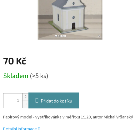
70 Kč
Měrná
Skladem
(>5 ks)
cena:
Přidat do košíku
Papírový model - vystřihovánka v měřítku 1:120, autor Michal Vršanský
Detailní informace