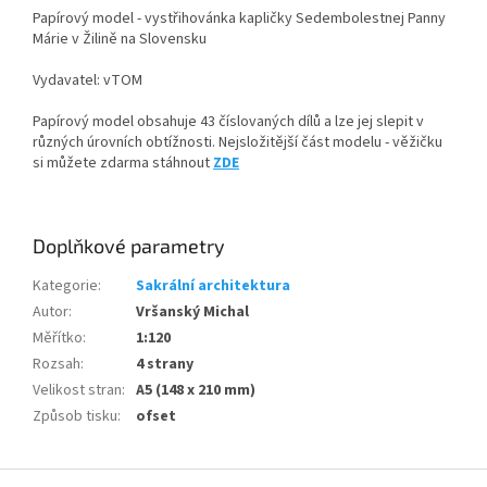
Papírový model - vystřihovánka kapličky Sedembolestnej Panny
Márie v Žilině na Slovensku
Vydavatel: vTOM
Papírový model obsahuje 43 číslovaných dílů a lze jej slepit v
různých úrovních obtížnosti. Nejsložitější část modelu - věžičku
si můžete zdarma stáhnout
ZDE
Doplňkové parametry
Kategorie
:
Sakrální architektura
Autor
:
Vršanský Michal
Měřítko
:
1:120
Rozsah
:
4 strany
Velikost stran
:
A5 (148 x 210 mm)
Způsob tisku
:
ofset
Z