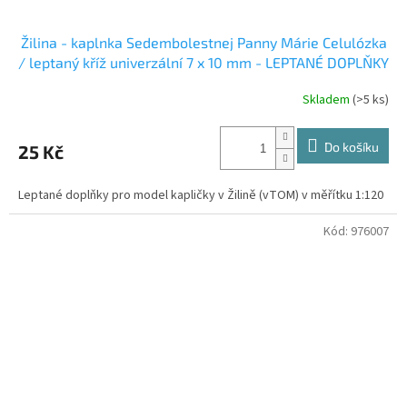
Žilina - kaplnka Sedembolestnej Panny Márie Celulózka
/ leptaný kříž univerzální 7 x 10 mm - LEPTANÉ DOPLŇKY
Skladem
(>5 ks)
Do košíku
25 Kč
Leptané doplňky pro model kapličky v Žilině (vTOM) v měřítku 1:120
Kód:
976007