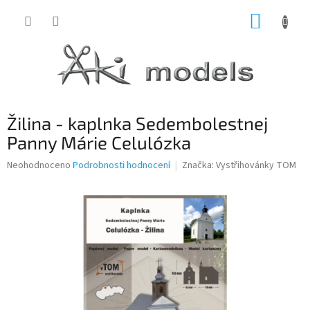
Přejít
NÁKUP
na
obsah
KOŠÍK
Žilina - kaplnka Sedembolestnej
Panny Márie Celulózka
Průměrné
Neohodnoceno
Podrobnosti hodnocení
Značka:
Vystřihovánky TOM
hodnocení
produktu
je
0,0
z
5
hvězdiček.