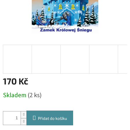
170 Kč
Měrná
Skladem
(2 ks)
cena:
Přidat do košíku