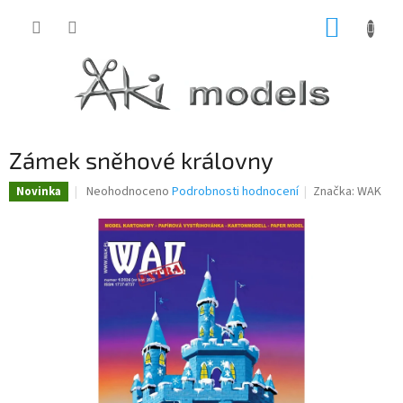
Přejít
NÁKUP
na
obsah
KOŠÍK
Zámek sněhové královny
Průměrné
Neohodnoceno
Podrobnosti hodnocení
Značka:
WAK
Novinka
hodnocení
produktu
je
0,0
z
5
hvězdiček.