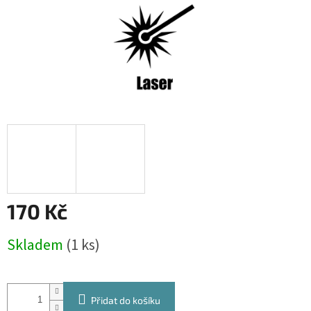
170 Kč
Měrná
Skladem
(1 ks)
cena:
Přidat do košíku