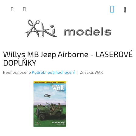
Přejít
NÁKUP
na
obsah
KOŠÍK
Willys MB Jeep Airborne - LASEROVÉ
DOPLŇKY
Průměrné
Neohodnoceno
Podrobnosti hodnocení
Značka:
WAK
hodnocení
produktu
je
0,0
z
5
hvězdiček.