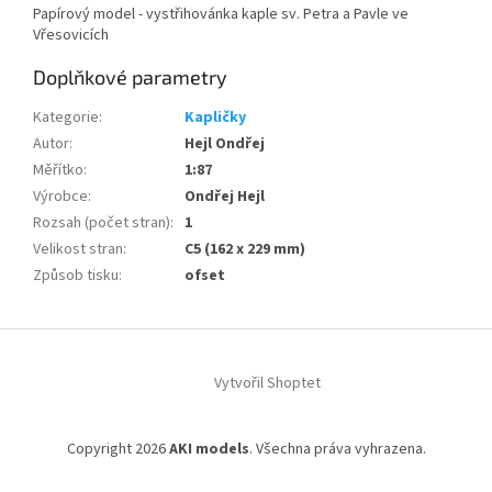
Papírový model - vystřihovánka kaple sv. Petra a Pavle ve
Vřesovicích
Doplňkové parametry
Kategorie
:
Kapličky
Autor
:
Hejl Ondřej
Měřítko
:
1:87
Výrobce
:
Ondřej Hejl
Rozsah (počet stran)
:
1
Velikost stran
:
C5 (162 x 229 mm)
Způsob tisku
:
ofset
Z
á
Vytvořil Shoptet
p
a
t
Copyright 2026
AKI models
. Všechna práva vyhrazena.
í