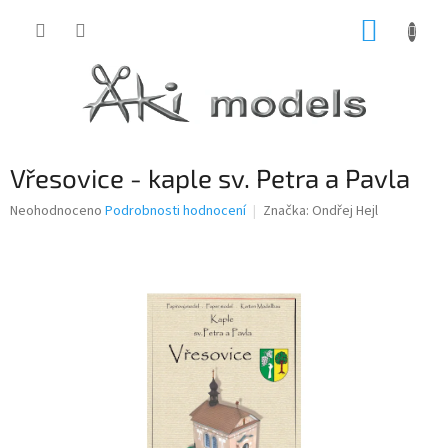
Přejít
NÁKUP
na
obsah
KOŠÍK
Vřesovice - kaple sv. Petra a Pavla
Průměrné
Neohodnoceno
Podrobnosti hodnocení
Značka:
Ondřej Hejl
hodnocení
produktu
je
0,0
z
5
hvězdiček.