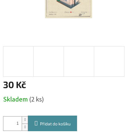
30 Kč
Měrná
Skladem
(2 ks)
cena:
Přidat do košíku