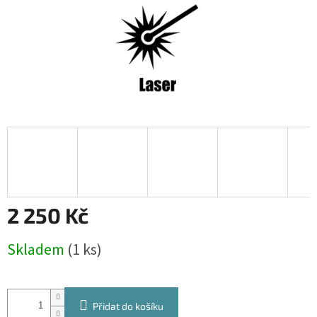
2 250 Kč
Měrná
Skladem
(1 ks)
cena:
Přidat do košíku