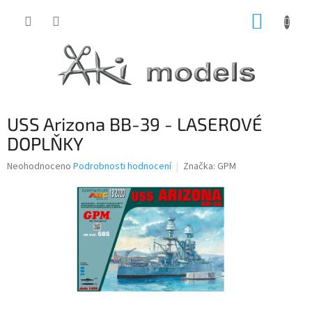
Přejít
NÁKUP
na
obsah
KOŠÍK
USS Arizona BB-39 - LASEROVÉ
DOPLŇKY
Průměrné
Neohodnoceno
Podrobnosti hodnocení
Značka:
GPM
hodnocení
produktu
je
0,0
z
5
hvězdiček.