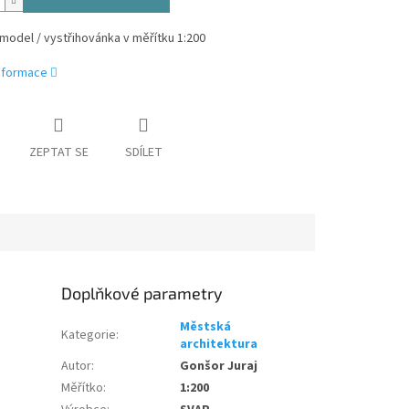
model / vystřihovánka v měřítku 1:200
informace
ZEPTAT SE
SDÍLET
Doplňkové parametry
Městská
Kategorie
:
architektura
Autor
:
Gonšor Juraj
Měřítko
:
1:200