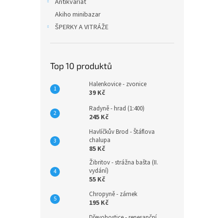
Antikvariát
Akiho minibazar
ŠPERKY A VITRÁŽE
Top 10 produktů
Halenkovice - zvonice
39 Kč
Radyně - hrad (1:400)
245 Kč
Havlíčkův Brod - Štáflova
chalupa
85 Kč
Žibritov - strážna bašta (II.
vydání)
55 Kč
Chropyně - zámek
195 Kč
Dřevohostice - renesanční