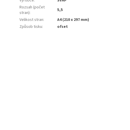
Výrobce
:
SVAP
Rozsah (počet
5,5
stran)
:
Velikost stran
:
A4 (210 x 297 mm)
Způsob tisku
:
ofset