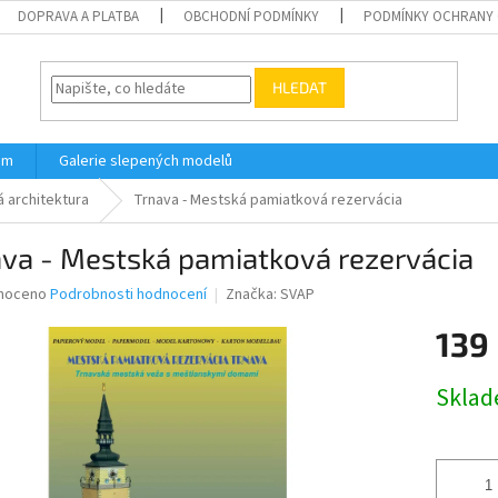
DOPRAVA A PLATBA
OBCHODNÍ PODMÍNKY
PODMÍNKY OCHRANY 
HLEDAT
ám
Galerie slepených modelů
 architektura
Trnava - Mestská pamiatková rezervácia
ava - Mestská pamiatková rezervácia
né
noceno
Podrobnosti hodnocení
Značka:
SVAP
ní
139
u
Měrná
Skla
cena:
ek.