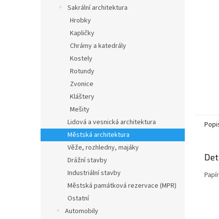
n
Sakrální architektura
e
Hrobky
l
Kapličky
Chrámy a katedrály
Kostely
Rotundy
Zvonice
Kláštery
Mešity
Lidová a vesnická architektura
Popi
Městská architektura
Věže, rozhledny, majáky
Det
Drážní stavby
Industriální stavby
Papí
Městská památková rezervace (MPR)
Ostatní
Automobily