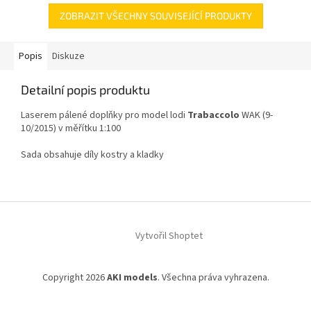
ZOBRAZIT VŠECHNY SOUVISEJÍCÍ PRODUKTY
Popis
Diskuze
Detailní popis produktu
Laserem pálené doplňky pro model lodi
Trabaccolo
WAK (9-
10/2015) v měřítku 1:100
Sada obsahuje díly kostry a kladky
Z
á
Vytvořil Shoptet
p
a
t
Copyright 2026
AKI models
. Všechna práva vyhrazena.
í