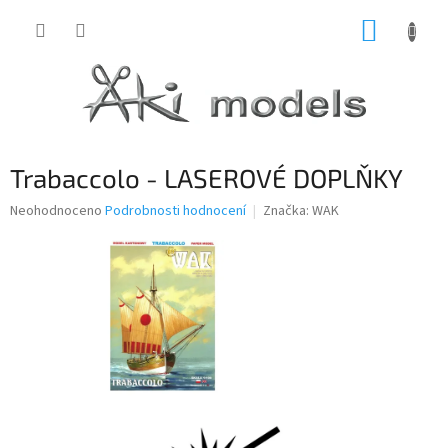
Přejít
NÁKUP
na
obsah
KOŠÍK
Trabaccolo - LASEROVÉ DOPLŇKY
Průměrné
Neohodnoceno
Podrobnosti hodnocení
Značka:
WAK
hodnocení
produktu
je
0,0
z
5
hvězdiček.