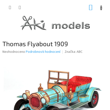
Přejít
NÁKUP
na
obsah
KOŠÍK
Thomas Flyabout 1909
Průměrné
Neohodnoceno
Podrobnosti hodnocení
Značka:
ABC
hodnocení
produktu
je
0,0
z
5
hvězdiček.