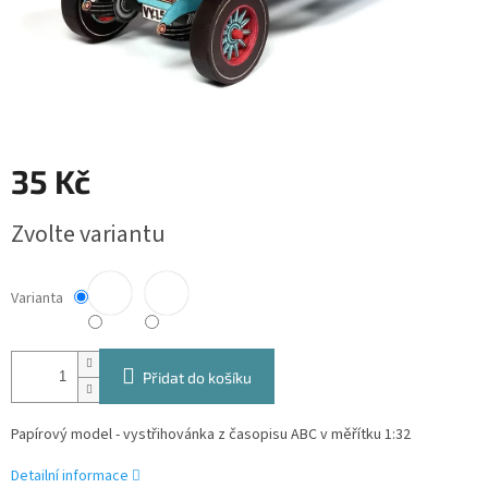
35 Kč
Měrná
Zvolte variantu
cena:
Varianta
Přidat do košíku
Papírový model - vystřihovánka z časopisu ABC v měřítku 1:32
Detailní informace