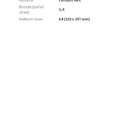
Výrobce
:
časopis ABC
Rozsah (počet
2,4
stran)
:
Velikost stran
:
A4 (210 x 297 mm)