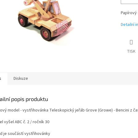
Papírový 
Detailní 
TISK
s
Diskuze
ailní popis produktu
rový model - vystřihovánka Teleskopický jeřáb Grove (Growe) - Bencini z č
l vyšel ABC č. 2 / ročník 30
d je součástí vystřihovánky