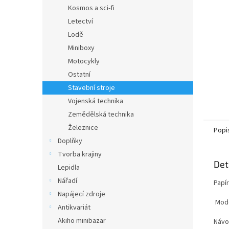
n
Kosmos a sci-fi
e
Letectví
l
Lodě
Miniboxy
Motocykly
Ostatní
Stavební stroje
Vojenská technika
Zemědělská technika
Železnice
Popi
Doplňky
Tvorba krajiny
Det
Lepidla
Nářadí
Papí
Napájecí zdroje
Mode
Antikvariát
Akiho minibazar
Návo