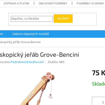
DOPRAVA A PLATBA
OBCHODNÍ PODMÍNKY
PODMÍNKY OCHRANY 
HLEDAT
ám
Galerie slepených modelů
skopický jeřáb Grove-Bencini
skopický jeřáb Grove-Bencini
né
noceno
Podrobnosti hodnocení
Značka:
ABC
ní
75 
u
Měrná
Skla
cena:
ek.