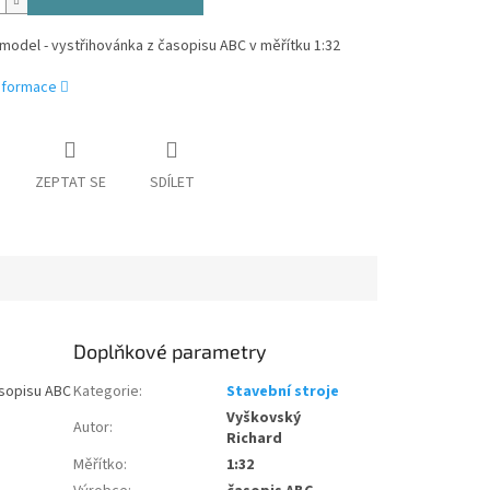
model - vystřihovánka z časopisu ABC v měřítku 1:32
informace
ZEPTAT SE
SDÍLET
Doplňkové parametry
asopisu ABC
Kategorie
:
Stavební stroje
Vyškovský
Autor
:
Richard
Měřítko
:
1:32