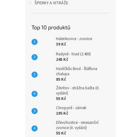
ŠPERKY A VITRÁŽE
Top 10 produktů
Halenkovice - zvonice
39 Kč
Radyně - hrad (1:400)
245 Kč
Havlíčkův Brod - Štáflova
chalupa
85 Kč
Žibritov - strážna bašta (II.
vydání)
55 Kč
Chropyně - zámek
195 Kč
Dřevohostice - renesanční
zvonice (II. vydání)
55 Kč