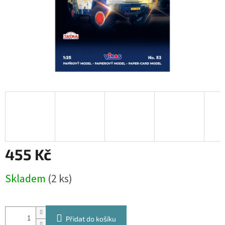
455 Kč
Měrná
Skladem
(2 ks)
cena:
Přidat do košíku