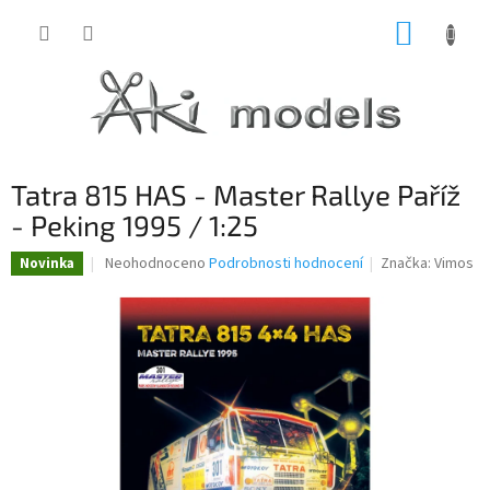
Přejít
NÁKUP
na
obsah
KOŠÍK
Tatra 815 HAS - Master Rallye Paříž
- Peking 1995 / 1:25
Průměrné
Neohodnoceno
Podrobnosti hodnocení
Značka:
Vimos
Novinka
hodnocení
produktu
je
0,0
z
5
hvězdiček.