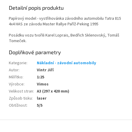
Detailní popis produktu
Papírový model - vystřihovánka závodního automobilu Tatra 815
4x4 HAS ze závodu Master Rallye Paříž-Peking 1995
Posádku vozu tvořili Karel Loprais, Bedřich Sklenovský, Tomáš
Tomeček.
Doplňkové parametry
Kategorie
:
Nákladní - závodní automobily
Autor
:
Vintr Jiří
Měřítko
:
1:25
Výrobce
:
Vimos
Velikost stran
:
A3 (297 x 420 mm)
Způsob tisku
:
laser
Obtížnost
:
5/5
Z
á