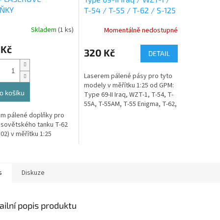
ŇKY
T-54 / T-55 / T-62 / S-125
Newa - LASEROVÉ PÁSY
Skladem
(1 ks)
Momentálně nedostupné
 Kč
320 Kč
DETAIL
Laserem pálené pásy pro tyto
modely v měřítku 1:25 od GPM:
o košíku
Type 69-II Iraq, WZT-1, T-54, T-
55A, T-55AM, T-55 Enigma, T-62,
S-125 Newa SC
m pálené doplňky pro
sovětského tanku T-62
02) v měřítku 1:25
s
Diskuze
ailní popis produktu