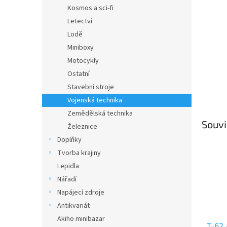
n
Kosmos a sci-fi
e
Letectví
l
Lodě
Miniboxy
Motocykly
Ostatní
Stavební stroje
Vojenská technika
Zemědělská technika
Souvi
Železnice
Doplňky
Tvorba krajiny
Lepidla
Nářadí
Napájecí zdroje
Antikvariát
Akiho minibazar
T-62