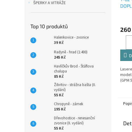
ŠPERKY A VITRÁŽE
DOPL
Top 10 produktů
260
Halenkovice - zvonice
39 Kč
Radyně - hrad (1:400)
D
245 Kč
Havlíčkův Brod - Štáflova
Lasere
chalupa
model 
85 Kč
(GPM 5
Žibritov - strážna bašta (II.
vydání)
55 Kč
Popi
Chropyně - zámek
195 Kč
Dřevohostice - renesanční
Det
zvonice (II. vydání)
55 Kč