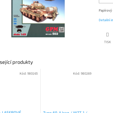
Papírový 
Detailní 
TISK
sející produkty
Kód:
980165
Kód:
980269
 - LASEROVÉ
Type 69-II Iraq / WZT-1 /