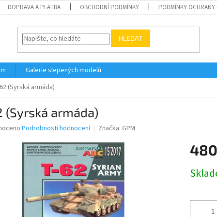
DOPRAVA A PLATBA
OBCHODNÍ PODMÍNKY
PODMÍNKY OCHRANY 
HLEDAT
ám
Galerie slepených modelů
62 (Syrská armáda)
2 (Syrská armáda)
né
noceno
Podrobnosti hodnocení
Značka:
GPM
ní
480
u
Měrná
Skla
cena:
ek.