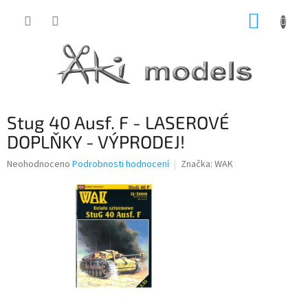
Přejít
NÁKUP
na
obsah
KOŠÍK
Stug 40 Ausf. F - LASEROVÉ
DOPLŇKY - VÝPRODEJ!
Průměrné
Neohodnoceno
Podrobnosti hodnocení
Značka:
WAK
hodnocení
produktu
je
0,0
z
5
hvězdiček.