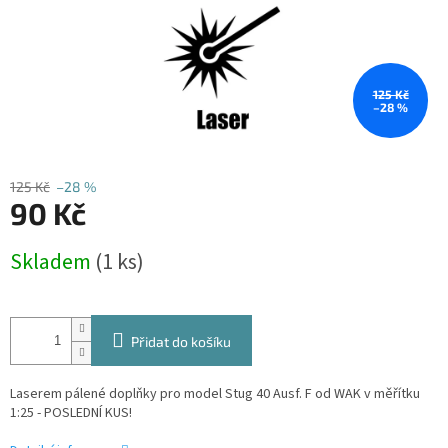
125 Kč
–28 %
125 Kč
–28 %
90 Kč
Měrná
Skladem
(1 ks)
cena:
Přidat do košíku
Laserem pálené doplňky pro model Stug 40 Ausf. F
od WAK v měřítku
1:25 - POSLEDNÍ KUS!