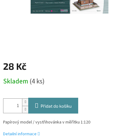
28 Kč
Měrná
Skladem
(4 ks)
cena:
Přidat do košíku
Papírový model / vystřihovánka v měřítku 1:120
Detailní informace