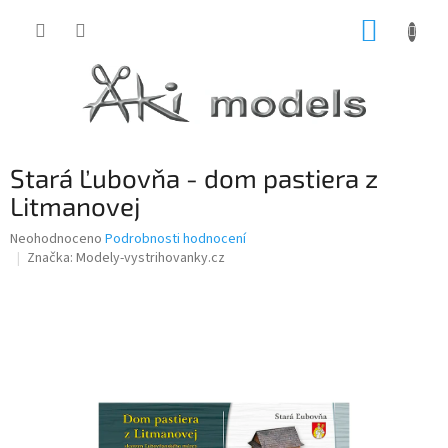
Přejít
NÁKUP
na
obsah
KOŠÍK
Stará Ľubovňa - dom pastiera z
Litmanovej
Průměrné
Neohodnoceno
Podrobnosti hodnocení
hodnocení
Značka:
Modely-vystrihovanky.cz
produktu
je
0,0
z
5
hvězdiček.