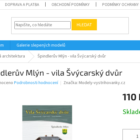
DOPRAVA A PLATBA
OBCHODNÍ PODMÍNKY
PODMÍNKY OCHRANY 
HLEDAT
ám
Galerie slepených modelů
 architektura
Špindlerův Mlýn - vila Švýcarský dvůr
dlerův Mlýn - vila Švýcarský dvůr
né
noceno
Podrobnosti hodnocení
Značka:
Modely-vystrihovanky.cz
ní
110 
u
Měrná
Skla
cena:
ek.