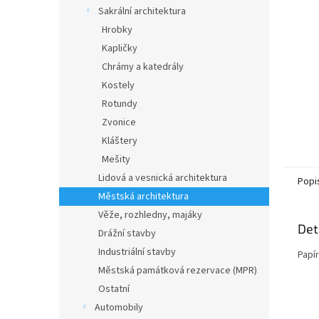
n
Sakrální architektura
e
Hrobky
l
Kapličky
Chrámy a katedrály
Kostely
Rotundy
Zvonice
Kláštery
Mešity
Lidová a vesnická architektura
Popi
Městská architektura
Věže, rozhledny, majáky
Det
Drážní stavby
Industriální stavby
Papí
Městská památková rezervace (MPR)
Ostatní
Automobily