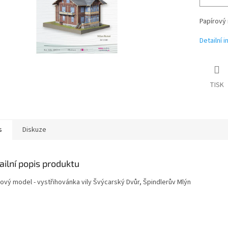
Papírový 
Detailní 
TISK
s
Diskuze
ailní popis produktu
rový model - vystřihovánka vily Švýcarský Dvůr, Špindlerův Mlýn