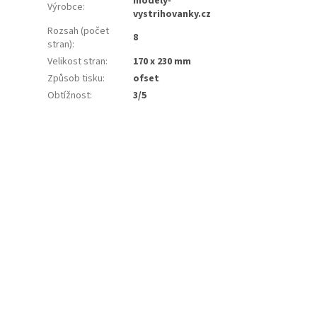
modely-
Výrobce
:
vystrihovanky.cz
Rozsah (počet
8
stran)
:
Velikost stran
:
170 x 230 mm
Způsob tisku
:
ofset
Obtížnost
:
3/5