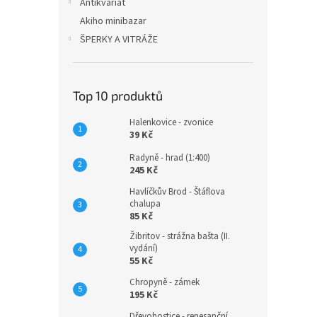
Antikvariát
Akiho minibazar
ŠPERKY A VITRÁŽE
Top 10 produktů
Halenkovice - zvonice
39 Kč
Radyně - hrad (1:400)
245 Kč
Havlíčkův Brod - Štáflova
chalupa
85 Kč
Žibritov - strážna bašta (II.
vydání)
55 Kč
Chropyně - zámek
195 Kč
Dřevohostice - renesanční