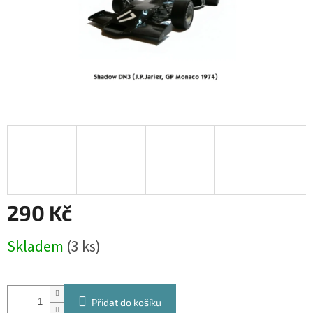
290 Kč
Měrná
Skladem
(3 ks)
cena:
Přidat do košíku