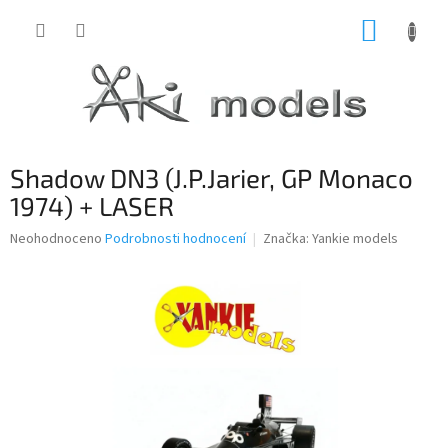
Přejít
NÁKUP
na
obsah
KOŠÍK
Shadow DN3 (J.P.Jarier, GP Monaco
1974) + LASER
Průměrné
Neohodnoceno
Podrobnosti hodnocení
Značka:
Yankie models
hodnocení
produktu
je
0,0
z
5
hvězdiček.