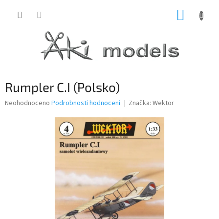
Přejít
NÁKUP
na
obsah
KOŠÍK
Rumpler C.I (Polsko)
Průměrné
Neohodnoceno
Podrobnosti hodnocení
Značka:
Wektor
hodnocení
produktu
je
0,0
z
5
hvězdiček.