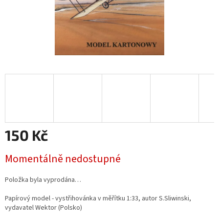
150 Kč
Měrná
Momentálně nedostupné
cena:
Položka byla vyprodána…
Papírový model - vystřihovánka v měřítku 1:33, autor
S.Sliwinski
,
vydavatel Wektor (Polsko)