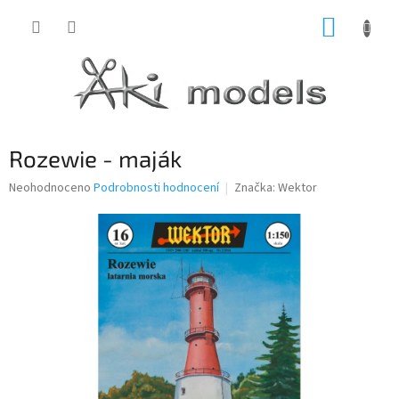
Přejít
NÁKUP
na
obsah
KOŠÍK
Rozewie - maják
Průměrné
Neohodnoceno
Podrobnosti hodnocení
Značka:
Wektor
hodnocení
produktu
je
0,0
z
5
hvězdiček.