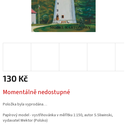
130 Kč
Měrná
Momentálně nedostupné
cena:
Položka byla vyprodána…
Papírový model - vystřihovánka v měřítku 1:150, autor
S.Sliwinski
,
vydavatel Wektor (Polsko)