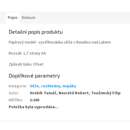
Popis
Diskuze
Detailní popis produktu
Papírový model - vystřihovánka věže v Roudnici nad Labem
Rozsah: 1,7 strany A4
Způsob tisku: Ofset
Doplňkové parametry
Kategorie
:
Věže, rozhledny, majáky
Autor
:
Hrebík Tomáš, Navrátil Robert, Toužimský Filip
Měřítko
:
1:160
Položka byla vyprodána…
Z