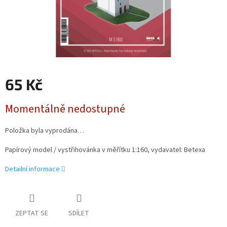
65 Kč
Měrná
Momentálně nedostupné
cena:
Položka byla vyprodána…
Papírový model / vystřihovánka v měřítku 1:160, vydavatel: Betexa
Detailní informace
ZEPTAT SE
SDÍLET