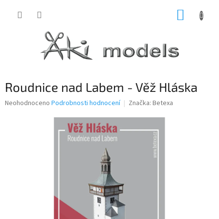
Přejít
NÁKUP
na
obsah
KOŠÍK
Roudnice nad Labem - Věž Hláska
Průměrné
Neohodnoceno
Podrobnosti hodnocení
Značka:
Betexa
hodnocení
produktu
je
0,0
z
5
hvězdiček.