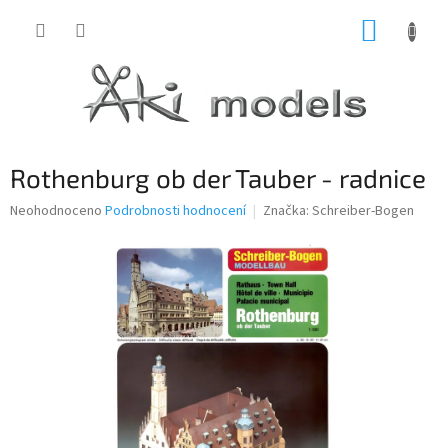
Přejít
NÁKUP
na
obsah
KOŠÍK
Rothenburg ob der Tauber - radnice
Průměrné
Neohodnoceno
Podrobnosti hodnocení
Značka:
Schreiber-Bogen
hodnocení
produktu
je
0,0
z
5
hvězdiček.