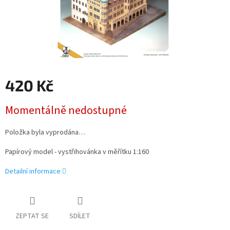
420 Kč
Měrná
Momentálně nedostupné
cena:
Položka byla vyprodána…
Papírový model - vystřihovánka
v měřítku 1:160
Detailní informace
ZEPTAT SE
SDÍLET