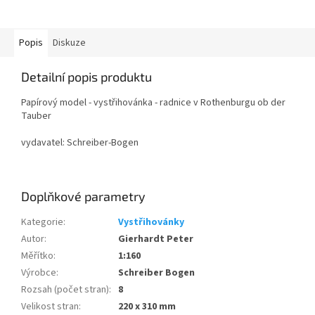
Popis
Diskuze
Detailní popis produktu
Papírový model - vystřihovánka - radnice v Rothenburgu ob der
Tauber
vydavatel: Schreiber-Bogen
Doplňkové parametry
Kategorie
:
Vystřihovánky
Autor
:
Gierhardt Peter
Měřítko
:
1:160
Výrobce
:
Schreiber Bogen
Rozsah (počet stran)
:
8
Velikost stran
:
220 x 310 mm