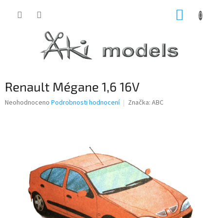
Přejít
NÁKUP
na
obsah
KOŠÍK
Renault Mégane 1,6 16V
Průměrné
Neohodnoceno
Podrobnosti hodnocení
Značka:
ABC
hodnocení
produktu
je
0,0
z
5
hvězdiček.