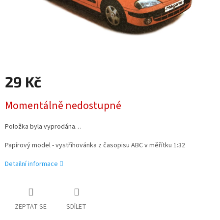
29 Kč
Měrná
Momentálně nedostupné
cena:
Položka byla vyprodána…
Papírový model - vystřihovánka z časopisu ABC v měřítku 1:32
Detailní informace
ZEPTAT SE
SDÍLET