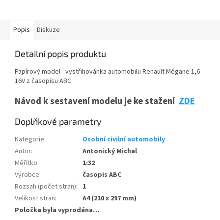
Popis
Diskuze
Detailní popis produktu
Papírový model - vystřihovánka automobilu Renault Mégane 1,6
16V z časopisu ABC
Návod k sestavení modelu je ke stažení
ZDE
Doplňkové parametry
Kategorie
:
Osobní civilní automobily
Autor
:
Antonický Michal
Měřítko
:
1:32
Výrobce
:
časopis ABC
Rozsah (počet stran)
:
1
Velikost stran
:
A4 (210 x 297 mm)
Položka byla vyprodána…