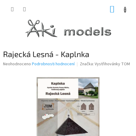
Přejít
NÁKUP
na
obsah
KOŠÍK
Rajecká Lesná - Kaplnka
Průměrné
Neohodnoceno
Podrobnosti hodnocení
Značka:
Vystřihovánky TOM
hodnocení
produktu
je
0,0
z
5
hvězdiček.