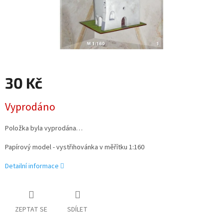
30 Kč
Měrná
Vyprodáno
cena:
Položka byla vyprodána…
Papírový model - vystřihovánka v měřítku 1:160
Detailní informace
ZEPTAT SE
SDÍLET