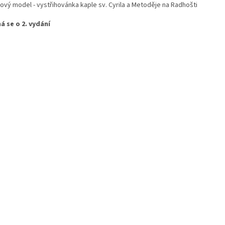
rový model - vystřihovánka kaple sv. Cyrila a Metoděje na Radhošti
á se o 2. vydání