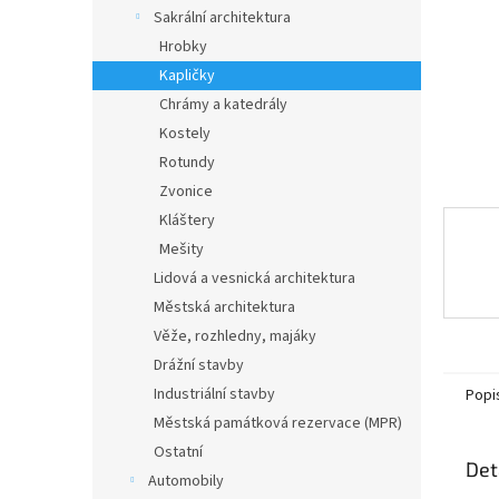
n
Sakrální architektura
e
Hrobky
l
Kapličky
Chrámy a katedrály
Kostely
Rotundy
Zvonice
Kláštery
Mešity
Lidová a vesnická architektura
Městská architektura
Věže, rozhledny, majáky
Drážní stavby
Industriální stavby
Popi
Městská památková rezervace (MPR)
Ostatní
Det
Automobily