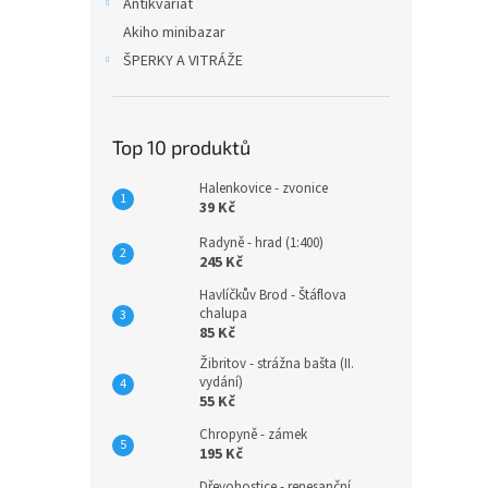
Antikvariát
Akiho minibazar
ŠPERKY A VITRÁŽE
Top 10 produktů
Halenkovice - zvonice
39 Kč
Radyně - hrad (1:400)
245 Kč
Havlíčkův Brod - Štáflova
chalupa
85 Kč
Žibritov - strážna bašta (II.
vydání)
55 Kč
Chropyně - zámek
195 Kč
Dřevohostice - renesanční