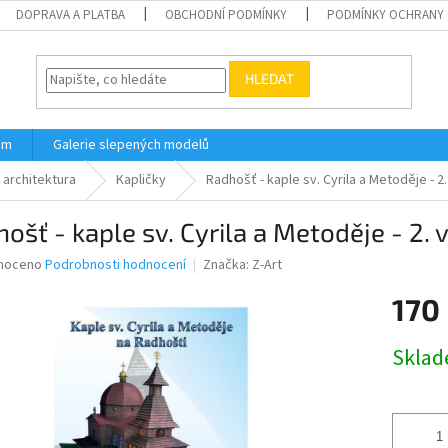
DOPRAVA A PLATBA
OBCHODNÍ PODMÍNKY
PODMÍNKY OCHRANY 
HLEDAT
ám
Galerie slepených modelů
 architektura
Kapličky
Radhošť - kaple sv. Cyrila a Metoděje - 2
ošť - kaple sv. Cyrila a Metoděje - 2. 
né
noceno
Podrobnosti hodnocení
Značka:
Z-Art
ní
170
u
Měrná
Skla
cena:
ek.