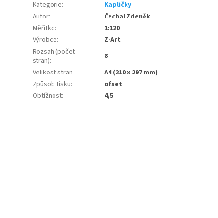
Kategorie
:
Kapličky
Autor
:
Čechal Zdeněk
Měřítko
:
1:120
Výrobce
:
Z-Art
Rozsah (počet
8
stran)
:
Velikost stran
:
A4 (210 x 297 mm)
Způsob tisku
:
ofset
Obtížnost
:
4/5