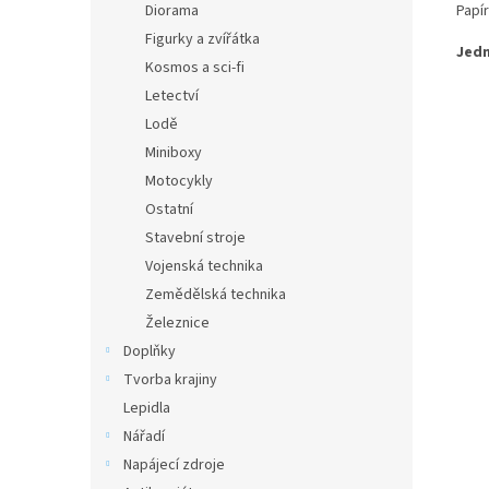
Papí
Diorama
Figurky a zvířátka
Jedn
Kosmos a sci-fi
Letectví
Lodě
Miniboxy
Motocykly
Ostatní
Stavební stroje
Vojenská technika
Zemědělská technika
Železnice
Doplňky
Tvorba krajiny
Lepidla
Nářadí
Napájecí zdroje