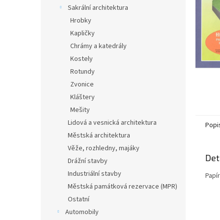
n
Sakrální architektura
e
Hrobky
l
Kapličky
Chrámy a katedrály
Kostely
Rotundy
Zvonice
Kláštery
Mešity
Lidová a vesnická architektura
Popi
Městská architektura
Věže, rozhledny, majáky
Det
Drážní stavby
Industriální stavby
Papí
Městská památková rezervace (MPR)
Ostatní
Automobily