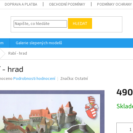
DOPRAVA A PLATBA
OBCHODNÍ PODMÍNKY
PODMÍNKY OCHRANY 
HLEDAT
ám
Galerie slepených modelů
Rabí - hrad
 - hrad
né
noceno
Podrobnosti hodnocení
Značka:
Ostatní
ní
490
u
Měrná
Skla
cena:
ek.