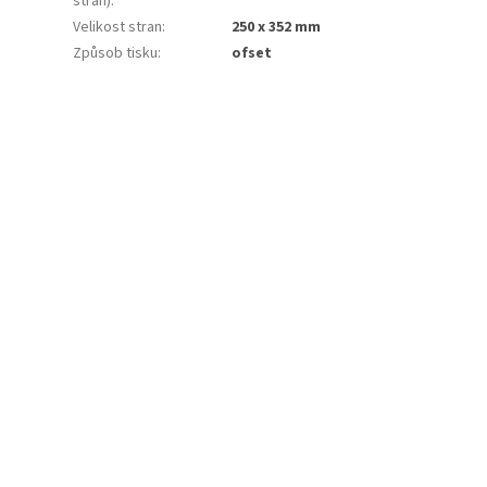
stran)
:
Velikost stran
:
250 x 352 mm
Způsob tisku
:
ofset