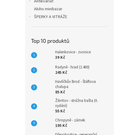
Antikvariát
Akiho minibazar
ŠPERKY A VITRÁŽE
Top 10 produktů
Halenkovice - zvonice
39 Kč
Radyně - hrad (1:400)
245 Kč
Havlíčkův Brod - Štáflova
chalupa
85 Kč
Žibritov - strážna bašta (II.
vydání)
55 Kč
Chropyně - zámek
195 Kč
Dřevohostice - renesanční