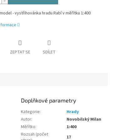
model - vystřihovánka hradu Rabí v měřítku 1:400
informace
ZEPTAT SE
SDÍLET
Doplňkové parametry
Kategorie
:
Hrady
Autor
:
Novobilský Milan
Měřítko
:
1:400
Rozsah (počet
17