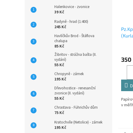
Halenkovice - zvonice
39 Kč
Radyně - hrad (1:400)
245 Kč
Pz.Kp
(Kurl
Havlíčkův Brod - Štáflova
chalupa
85 Kč
Žibritov - strážna bašta (II.
350
vydání)
55 Kč
Chropyně - zámek
195 Kč
D
Dřevohostice - renesanční
zvonice (II. vydání)
55 Kč
Papíro
v měří
Chrastava - Führichův dům
75 Kč
Kratochvíle (Netolice) - zámek
195 Kč