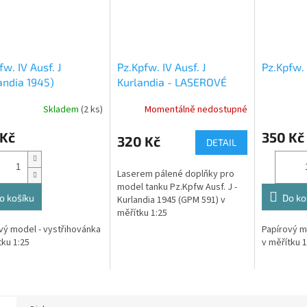
fw. IV Ausf. J
Pz.Kpfw. IV Ausf. J
Pz.Kpfw. 
andia 1945)
Kurlandia - LASEROVÉ
DOPLŇKY
Skladem
(2 ks)
Momentálně nedostupné
 Kč
350 Kč
320 Kč
DETAIL
Laserem pálené doplňky pro
model tanku Pz.Kpfw Ausf. J -
o košíku
Do ko
Kurlandia 1945 (GPM 591) v
měřítku 1:25
vý model - vystřihovánka
Papírový m
tku 1:25
v měřítku 1