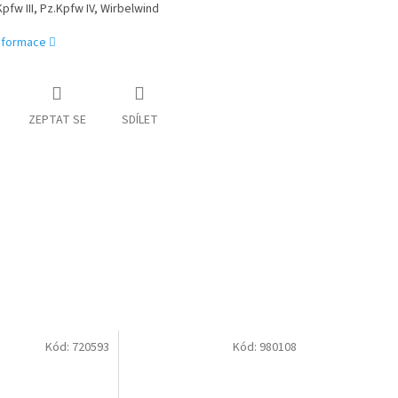
pfw III,
Pz.Kpfw IV,
Wirbelwind
informace
ZEPTAT SE
SDÍLET
Kód:
720593
Kód:
980108