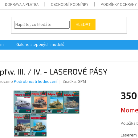
DOPRAVA A PLATBA
OBCHODNÍ PODMÍNKY
PODMÍNKY OCHRANY 
HLEDAT
ám
Galerie slepených modelů
pfw. III. / IV. - LASEROVÉ PÁSY
né
noceno
Podrobnosti hodnocení
Značka:
GPM
ní
350
u
Měrná
Momen
cena:
ek.
Položka 
Laserem 