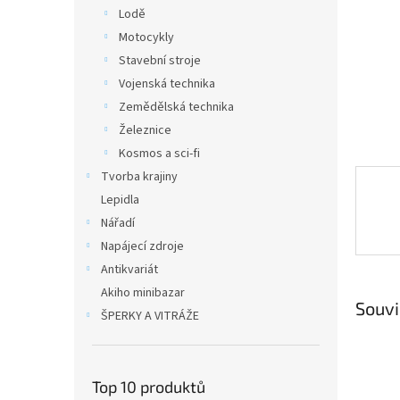
n
Lodě
e
Motocykly
l
Stavební stroje
Vojenská technika
Zemědělská technika
Železnice
Kosmos a sci-fi
Tvorba krajiny
Lepidla
Nářadí
Napájecí zdroje
Antikvariát
Akiho minibazar
Souvi
ŠPERKY A VITRÁŽE
Top 10 produktů