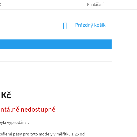
OSOBNÍCH ÚDAJŮ
Přihlášení
NÁKUPNÍ
Prázdný košík
KOŠÍK
 Kč
tálně nedostupné
byla vyprodána…
pálené pásy pro tyto modely
v měřítku 1:25 od