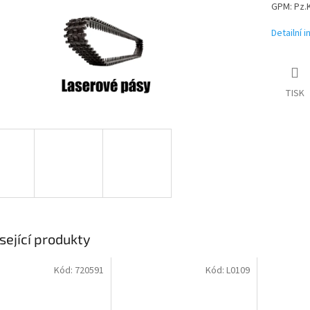
GPM:
Pz.K
Detailní 
TISK
sející produkty
Kód:
720591
Kód:
L0109