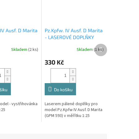
IV Ausf. D Marita
Pz.Kpfw. IV Ausf. D Marita
- LASEROVÉ DOPLŇKY
Další
Skladem
(2 ks)
Skladem
(1 ks)
produkt
330 Kč
šíku
Do košíku
odel - vystřihovánka
Laserem pálené doplňky pro
:25
model Pz.Kpfw IV Ausf. D Marita
(GPM 593) v měřítku 1:25