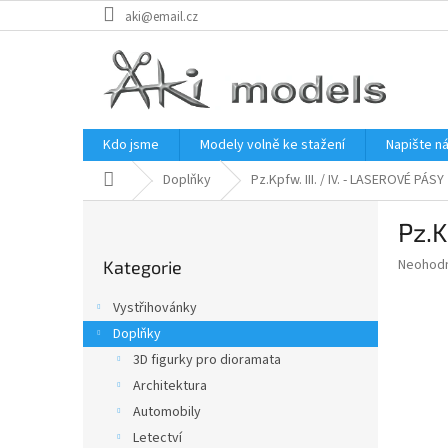
Přejít
aki@email.cz
na
obsah
Kdo jsme
Modely volně ke stažení
Napište n
Domů
Doplňky
Pz.Kpfw. III. / IV. - LASEROVÉ PÁSY
P
Pz.K
o
Přeskočit
s
Průměr
Neohod
Kategorie
kategorie
t
hodnoce
r
produkt
Vystřihovánky
a
je
Doplňky
0,0
n
z
3D figurky pro dioramata
n
5
í
Architektura
hvězdič
p
Automobily
a
Letectví