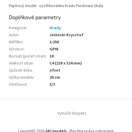
Papírový model - vystřihovánka hradu Pieskowa Skala
Doplňkové parametry
Kategorie
:
Hrady
Autor
:
Jelenski Krysztof
Měřítko
:
1:250
Výrobce
:
GPM
Rozsah (počet stran)
:
18
Velikost stran
:
C4 (229 x 324 mm)
Způsob tisku
:
ofset
Výška modelu
:
20 cm
Obtížnost
:
3/3
Z
á
Vytvořil Shoptet
p
a
t
Copyright 2026
AKI models
. Všechna práva vyhrazena.