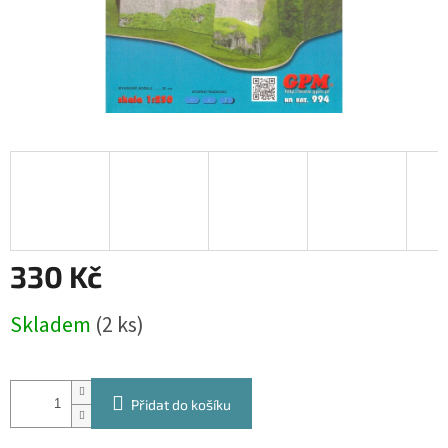
330 Kč
Měrná
Skladem
(2 ks)
cena:
Přidat do košíku