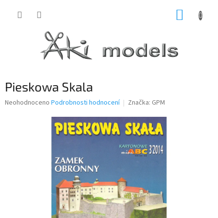
Přejít
NÁKUP
na
obsah
KOŠÍK
Pieskowa Skala
Průměrné
Neohodnoceno
Podrobnosti hodnocení
Značka:
GPM
hodnocení
produktu
je
0,0
z
5
hvězdiček.