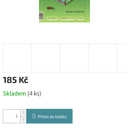
185 Kč
Měrná
Skladem
(4 ks)
cena:
Přidat do košíku