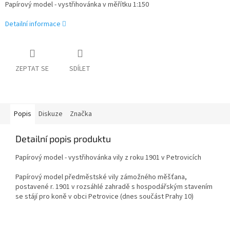
Papírový model - vystřihovánka v měřítku 1:150
Detailní informace
ZEPTAT SE
SDÍLET
Popis
Diskuze
Značka
Detailní popis produktu
Papírový model - vystřihovánka vily z roku 1901 v Petrovicích
Papírový model před­městské vily zámožného měšťana,
postavené r. 1901 v rozsáhlé zahradě s hospodářským stavením
se stájí pro koně v obci Petrovice (dnes součást Prahy 10)