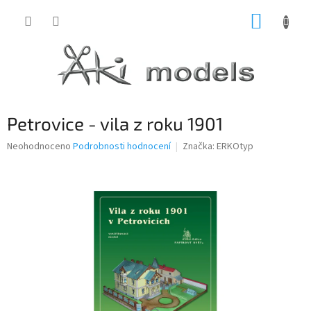
Přejít
NÁKUP
na
obsah
KOŠÍK
Petrovice - vila z roku 1901
Průměrné
Neohodnoceno
Podrobnosti hodnocení
Značka:
ERKOtyp
hodnocení
produktu
je
0,0
z
5
hvězdiček.