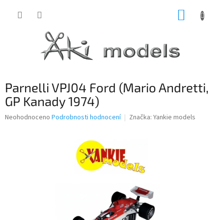
Přejít
NÁKUP
na
obsah
KOŠÍK
Parnelli VPJ04 Ford (Mario Andretti,
GP Kanady 1974)
Průměrné
Neohodnoceno
Podrobnosti hodnocení
Značka:
Yankie models
hodnocení
produktu
je
0,0
z
5
hvězdiček.