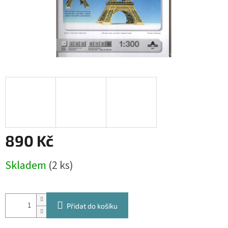
890 Kč
Měrná
Skladem
(2 ks)
cena:
Přidat do košíku