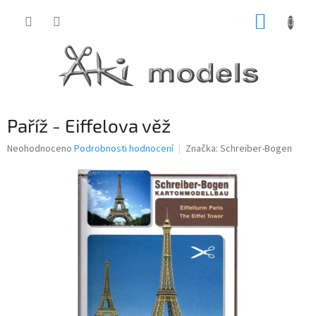
Přejít
NÁKUP
na
obsah
KOŠÍK
Paříž - Eiffelova věž
Průměrné
Neohodnoceno
Podrobnosti hodnocení
Značka:
Schreiber-Bogen
hodnocení
produktu
je
0,0
z
5
hvězdiček.