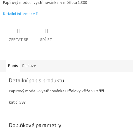
Papírový model - vystřihovánka v měřítku 1:300
Detailní informace
ZEPTAT SE
SDÍLET
Popis
Diskuze
Detailní popis produktu
Papírový model - vystřihovánka Eiffelovy věže v Paříži
kat.č. 597
Eiffelturm Paris / The Eiffel tower
Doplňkové parametry