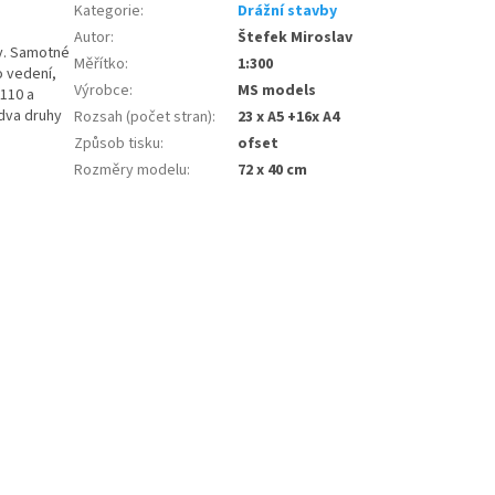
Kategorie
:
Drážní stavby
Autor
:
Štefek Miroslav
ly. Samotné
Měřítko
:
1:300
o vedení,
Výrobce
:
MS models
 110 a
 dva druhy
Rozsah (počet stran)
:
23 x A5 +16x A4
.
Způsob tisku
:
ofset
Rozměry modelu
:
72 x 40 cm