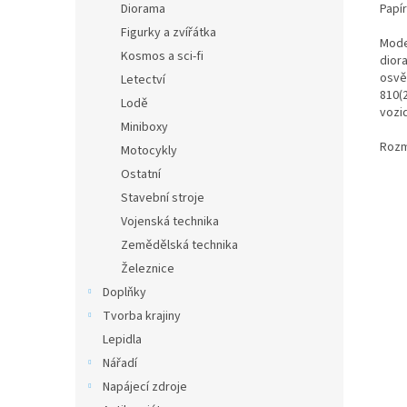
Papí
Diorama
Figurky a zvířátka
Mode
Kosmos a sci-fi
dior
osvět
Letectví
810(2
Lodě
vozi
Miniboxy
Rozm
Motocykly
Ostatní
Stavební stroje
Vojenská technika
Zemědělská technika
Železnice
Doplňky
Tvorba krajiny
Lepidla
Nářadí
Napájecí zdroje