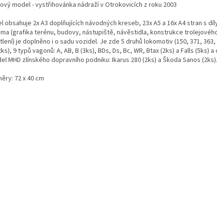
rový model - vystřihovánka nádraží v Otrokovicích z roku 2003
l obsahuje 2x A3 doplňujících návodných kreseb, 23x A5 a 16x A4 stran s dí
ama (grafika terénu, budovy, nástupiště, návěstidla, konstrukce trolejovéh
lení) je doplněno i o sadu vozidel. Je zde 5 druhů lokomotiv (150, 371, 363,
ks), 9 typů vagonů: A, AB, B (3ks), BDs, Ds, Bc, WR, Btax (2ks) a Falls (5ks) a
del MHD zlínského dopravního podniku: Ikarus 280 (2ks) a Škoda Sanos (2ks)
ěry: 72 x 40 cm