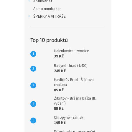
Antikvariát
Akiho minibazar
ŠPERKY A VITRÁŽE
Top 10 produktů
Halenkovice - zvonice
39 Kč
Radyně - hrad (1:400)
245 Kč
Havlíčkův Brod - Štáflova
chalupa
85 Kč
Žibritov - strážna bašta (II.
vydání)
55 Kč
Chropyně - zámek
195 Kč
Dřevohostice - renesanční