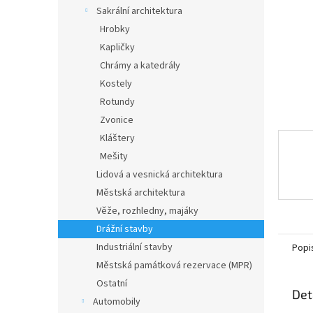
n
Sakrální architektura
e
Hrobky
l
Kapličky
Chrámy a katedrály
Kostely
Rotundy
Zvonice
Kláštery
Mešity
Lidová a vesnická architektura
Městská architektura
Věže, rozhledny, majáky
Drážní stavby
Industriální stavby
Popi
Městská památková rezervace (MPR)
Ostatní
Det
Automobily