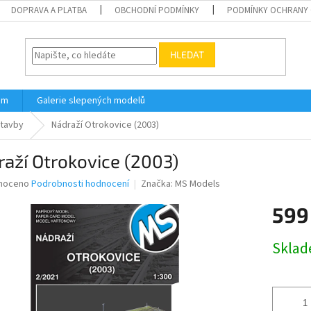
DOPRAVA A PLATBA
OBCHODNÍ PODMÍNKY
PODMÍNKY OCHRANY 
HLEDAT
ám
Galerie slepených modelů
stavby
Nádraží Otrokovice (2003)
aží Otrokovice (2003)
né
noceno
Podrobnosti hodnocení
Značka:
MS Models
ní
599
u
Měrná
Skla
cena:
ek.