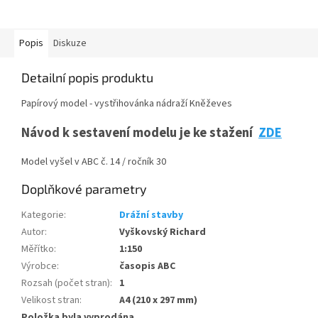
Popis
Diskuze
Detailní popis produktu
Papírový model - vystřihovánka nádraží Kněževes
Návod k sestavení modelu je ke stažení
ZDE
Model vyšel v ABC č. 14 / ročník 30
Doplňkové parametry
Kategorie
:
Drážní stavby
Autor
:
Vyškovský Richard
Měřítko
:
1:150
Výrobce
:
časopis ABC
Rozsah (počet stran)
:
1
Velikost stran
:
A4 (210 x 297 mm)
Položka byla vyprodána…