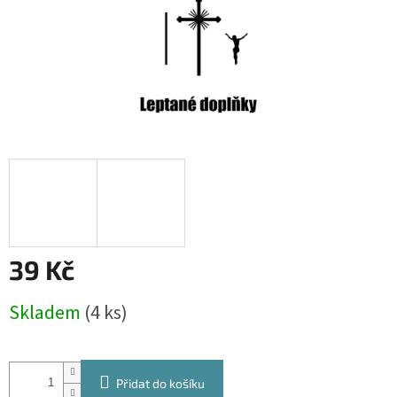
39 Kč
Měrná
Skladem
(4 ks)
cena:
Přidat do košíku