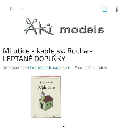
Přejít
NÁKUP
na
obsah
KOŠÍK
Milotice - kaple sv. Rocha -
LEPTANÉ DOPLŇKY
Průměrné
Neohodnoceno
Podrobnosti hodnocení
Značka:
Aki models
hodnocení
produktu
je
0,0
z
5
hvězdiček.