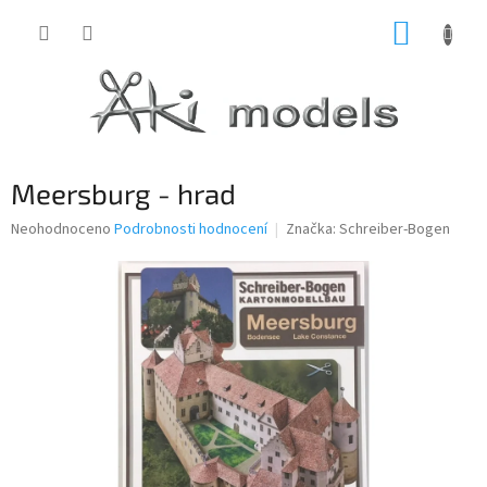
Přejít
NÁKUP
na
obsah
KOŠÍK
Meersburg - hrad
Průměrné
Neohodnoceno
Podrobnosti hodnocení
Značka:
Schreiber-Bogen
hodnocení
produktu
je
0,0
z
5
hvězdiček.