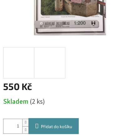
550 Kč
Měrná
Skladem
(2 ks)
cena:
Přidat do košíku