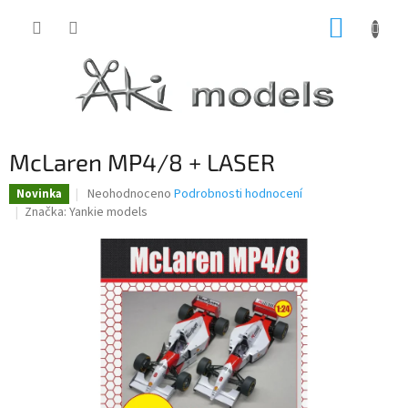
Přejít
NÁKUP
na
obsah
KOŠÍK
McLaren MP4/8 + LASER
Průměrné
Neohodnoceno
Podrobnosti hodnocení
Novinka
hodnocení
Značka:
Yankie models
produktu
je
0,0
z
5
hvězdiček.