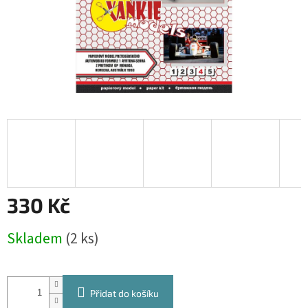
330 Kč
Měrná
Skladem
(2 ks)
cena:
Přidat do košíku