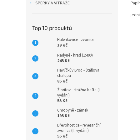
Papí
ŠPERKY A VITRÁŽE
jedn
Top 10 produktů
Halenkovice - zvonice
39 Kč
Radyně - hrad (1:400)
245 Kč
Havlíčkův Brod - Štáflova
chalupa
85 Kč
Žibritov - strážna bašta (II.
vydání)
55 Kč
Chropyně - zámek
195 Kč
Dřevohostice - renesanční
zvonice (II. vydání)
55 Kč