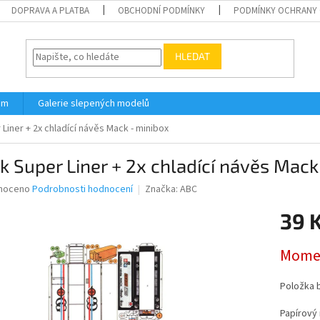
DOPRAVA A PLATBA
OBCHODNÍ PODMÍNKY
PODMÍNKY OCHRANY 
HLEDAT
ám
Galerie slepených modelů
Liner + 2x chladící návěs Mack - minibox
 Super Liner + 2x chladící návěs Mack
né
noceno
Podrobnosti hodnocení
Značka:
ABC
ní
39 
u
Měrná
Momen
cena:
ek.
Položka 
Papírový 