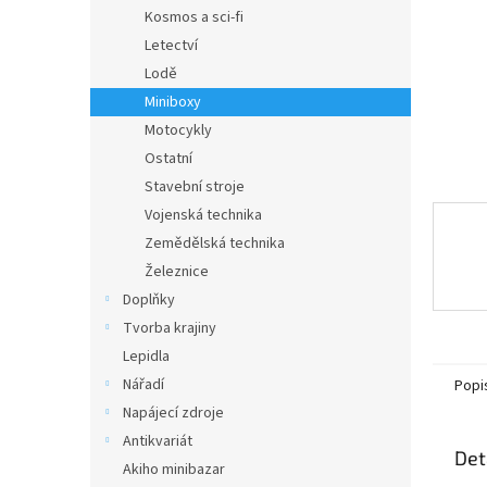
n
Kosmos a sci-fi
e
Letectví
l
Lodě
Miniboxy
Motocykly
Ostatní
Stavební stroje
Vojenská technika
Zemědělská technika
Železnice
Doplňky
Tvorba krajiny
Lepidla
Nářadí
Popi
Napájecí zdroje
Antikvariát
Det
Akiho minibazar