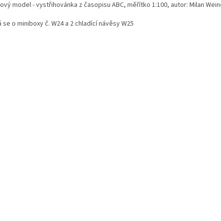
rový model - vystřihovánka z časopisu ABC, měřítko 1:100, autor: Milan Wein
á se o miniboxy č. W24 a 2 chladící návěsy W25