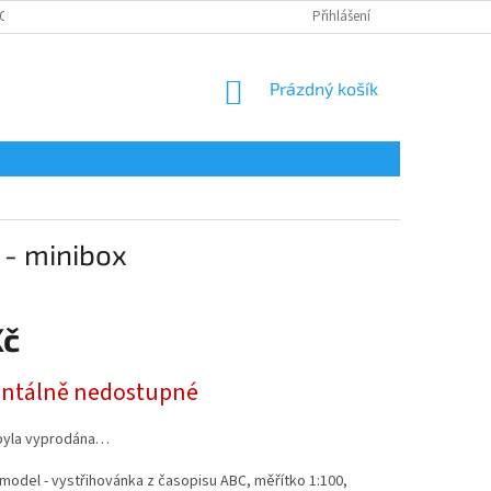
OSOBNÍCH ÚDAJŮ
Přihlášení
NÁKUPNÍ
Prázdný košík
KOŠÍK
 - minibox
Kč
tálně nedostupné
byla vyprodána…
model - vystřihovánka z časopisu ABC, měřítko 1:100,