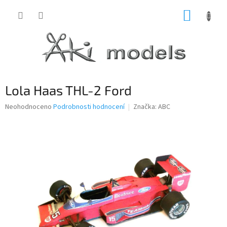
Přejít
NÁKUP
na
obsah
KOŠÍK
Lola Haas THL-2 Ford
Průměrné
Neohodnoceno
Podrobnosti hodnocení
Značka:
ABC
hodnocení
produktu
je
0,0
z
5
hvězdiček.