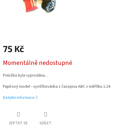
75 Kč
Měrná
Momentálně nedostupné
cena:
Položka byla vyprodána…
Papírový model - vystřihovánka z časopisu ABC v měřítku 1:24
Detailní informace
ZEPTAT SE
SDÍLET