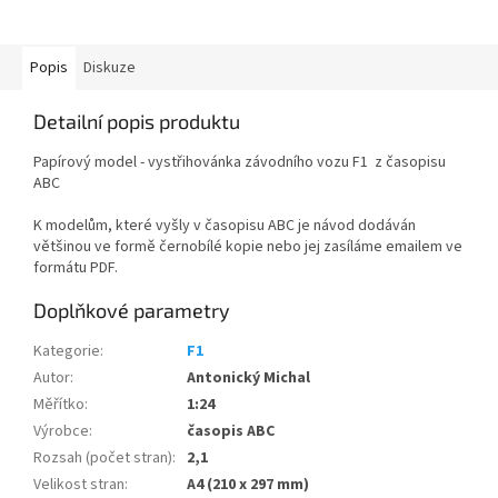
Popis
Diskuze
Detailní popis produktu
Papírový model - vystřihovánka závodního vozu F1 z časopisu
ABC
K modelům, které vyšly v časopisu ABC je návod dodáván
většinou ve formě černobílé kopie nebo jej zasíláme emailem ve
formátu PDF.
Doplňkové parametry
Kategorie
:
F1
Autor
:
Antonický Michal
Měřítko
:
1:24
Výrobce
:
časopis ABC
Rozsah (počet stran)
:
2,1
Velikost stran
:
A4 (210 x 297 mm)