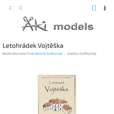
Přejít
NÁKUP
na
obsah
KOŠÍK
Letohrádek Vojtěška
Průměrné
Neohodnoceno
Podrobnosti hodnocení
Značka:
Ondřej Hejl
hodnocení
produktu
je
0,0
z
5
hvězdiček.