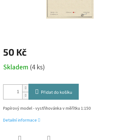
50 Kč
Měrná
Skladem
(4 ks)
cena:
Přidat do košíku
Papírový model - vystřihovánka v měřítku 1:150
Detailní informace