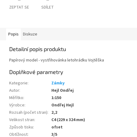
ZEPTAT SE
SDÍLET
Popis
Diskuze
Detailní popis produktu
Papírový model - vystřihovánka letohrádku Vojtěška
Doplňkové parametry
Kategorie
:
Zámky
Autor
:
Hejl Ondřej
Měřítko
:
1:150
Výrobce
:
Ondřej Hejl
Rozsah (počet stran)
:
2,2
Velikost stran
:
C4 (229 x 324 mm)
Způsob tisku
:
ofset
Obtížnost
:
3/5