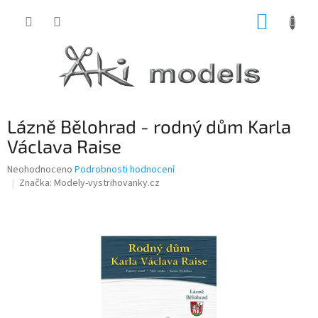
Přejít
NÁKUP
na
obsah
KOŠÍK
Lázně Bělohrad - rodný dům Karla
Václava Raise
Průměrné
Neohodnoceno
Podrobnosti hodnocení
hodnocení
Značka:
Modely-vystrihovanky.cz
produktu
je
0,0
z
5
hvězdiček.