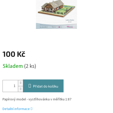
100 Kč
Měrná
Skladem
(2 ks)
cena:
Přidat do košíku
Papírový model - vystřihovánka v měřítku 1:87
Detailní informace