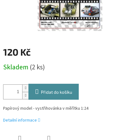
120 Kč
Měrná
Skladem
(2 ks)
cena:
Přidat do košíku
Papírový model - vystřihovánka v měřítku 1:24
Detailní informace