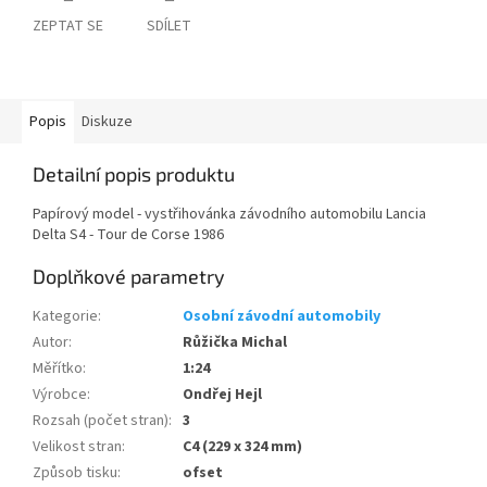
ZEPTAT SE
SDÍLET
Popis
Diskuze
Detailní popis produktu
Papírový model - vystřihovánka závodního automobilu Lancia
Delta S4 - Tour de Corse 1986
Doplňkové parametry
Kategorie
:
Osobní závodní automobily
Autor
:
Růžička Michal
Měřítko
:
1:24
Výrobce
:
Ondřej Hejl
Rozsah (počet stran)
:
3
Velikost stran
:
C4 (229 x 324 mm)
Způsob tisku
:
ofset