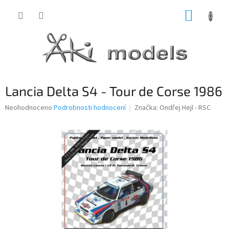
Přejít
NÁKUP
na
obsah
KOŠÍK
Lancia Delta S4 - Tour de Corse 1986
Průměrné
Neohodnoceno
Podrobnosti hodnocení
Značka:
Ondřej Hejl - RSC
hodnocení
produktu
je
0,0
z
5
hvězdiček.