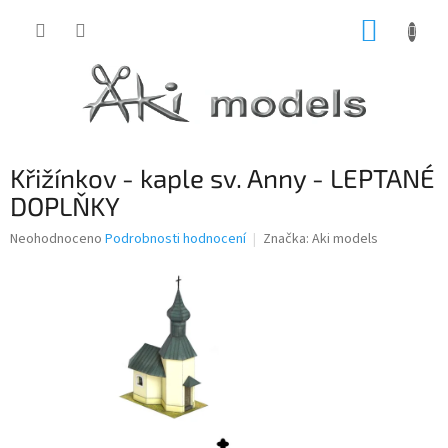
Přejít
NÁKUP
na
obsah
KOŠÍK
Křižínkov - kaple sv. Anny - LEPTANÉ
DOPLŇKY
Průměrné
Neohodnoceno
Podrobnosti hodnocení
Značka:
Aki models
hodnocení
produktu
je
0,0
z
5
hvězdiček.