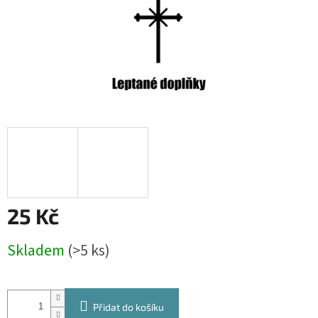
25 Kč
Měrná
Skladem
(>5 ks)
cena:
Přidat do košíku