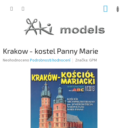
Přejít
NÁKUP
na
obsah
KOŠÍK
Krakow - kostel Panny Marie
Průměrné
Neohodnoceno
Podrobnosti hodnocení
Značka:
GPM
hodnocení
produktu
je
0,0
z
5
hvězdiček.