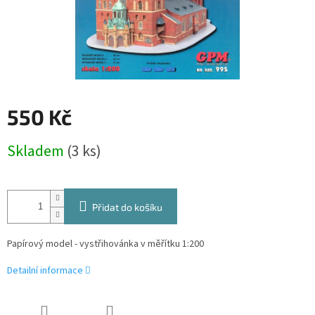
550 Kč
Měrná
Skladem
(3 ks)
cena:
Přidat do košíku
Papírový model - vystřihovánka v měřítku 1:200
Detailní informace