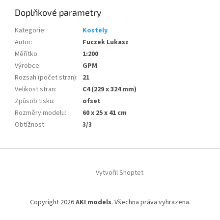
Doplňkové parametry
Kategorie
:
Kostely
Autor
:
Fuczek Lukasz
Měřítko
:
1:200
Výrobce
:
GPM
Rozsah (počet stran)
:
21
Velikost stran
:
C4 (229 x 324 mm)
Způsob tisku
:
ofset
Rozměry modelu
:
60 x 25 x 41 cm
Obtížnost
:
3/3
Z
á
Vytvořil Shoptet
p
a
t
Copyright 2026
AKI models
. Všechna práva vyhrazena.
í