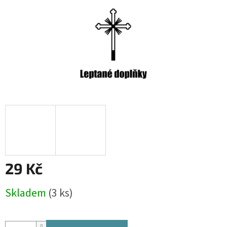
29 Kč
Měrná
Skladem
(3 ks)
cena: