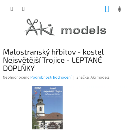
Přejít
NÁKUP
na
obsah
KOŠÍK
Malostranský hřbitov - kostel
Nejsvětější Trojice - LEPTANÉ
DOPLŇKY
Průměrné
Neohodnoceno
Podrobnosti hodnocení
Značka:
Aki models
hodnocení
produktu
je
0,0
z
5
hvězdiček.