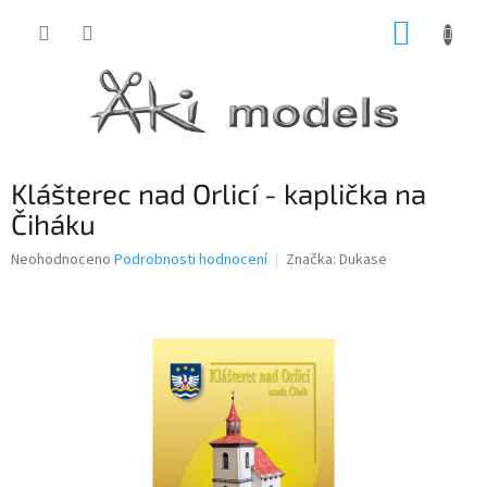
Přejít
NÁKUP
na
obsah
KOŠÍK
Klášterec nad Orlicí - kaplička na
Čiháku
Průměrné
Neohodnoceno
Podrobnosti hodnocení
Značka:
Dukase
hodnocení
produktu
je
0,0
z
5
hvězdiček.