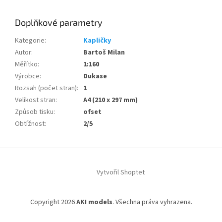
Doplňkové parametry
Kategorie
:
Kapličky
Autor
:
Bartoš Milan
Měřítko
:
1:160
Výrobce
:
Dukase
Rozsah (počet stran)
:
1
Velikost stran
:
A4 (210 x 297 mm)
Způsob tisku
:
ofset
Obtížnost
:
2/5
Z
á
Vytvořil Shoptet
p
a
t
Copyright 2026
AKI models
. Všechna práva vyhrazena.
í