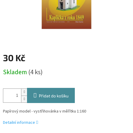
30 Kč
Měrná
Skladem
(4 ks)
cena:
Přidat do košíku
Papírový model - vystřihovánka v měřítku 1:160
Detailní informace