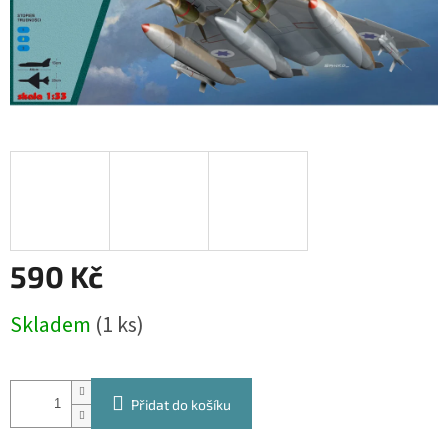
590 Kč
Měrná
Skladem
(1 ks)
cena:
Přidat do košíku