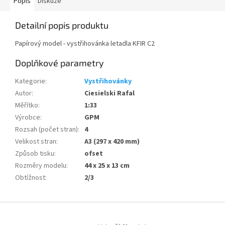
Popis
Diskuze
Detailní popis produktu
Papírový model - vystřihovánka letadla KFIR C2
Doplňkové parametry
Kategorie
:
Vystřihovánky
Autor
:
Ciesielski Rafal
Měřítko
:
1:33
Výrobce
:
GPM
Rozsah (počet stran)
:
4
Velikost stran
:
A3 (297 x 420 mm)
Způsob tisku
:
ofset
Rozměry modelu
:
44 x 25 x 13 cm
Obtížnost
:
2/3
Z
á