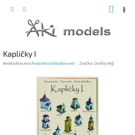
Přejít
NÁKUP
na
obsah
KOŠÍK
Kapličky I
Průměrné
Neohodnoceno
Podrobnosti hodnocení
Značka:
Ondřej Hejl
hodnocení
produktu
je
0,0
z
5
hvězdiček.