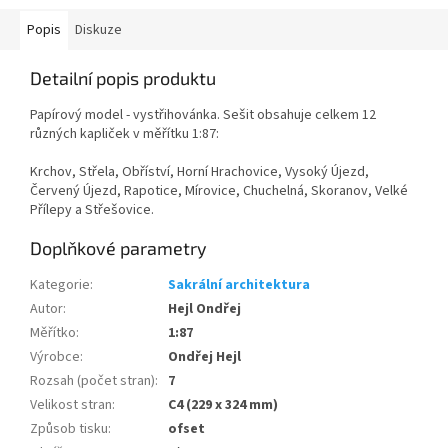
Popis
Diskuze
Detailní popis produktu
Papírový model - vystřihovánka. Sešit obsahuje celkem 12
různých kapliček v měřítku 1:87:
Krchov, Střela, Obříství, Horní Hrachovice, Vysoký Újezd,
Červený Újezd, Rapotice, Mírovice, Chuchelná, Skoranov, Velké
Přílepy a Střešovice.
Doplňkové parametry
Kategorie
:
Sakrální architektura
Autor
:
Hejl Ondřej
Měřítko
:
1:87
Výrobce
:
Ondřej Hejl
Rozsah (počet stran)
:
7
Velikost stran
:
C4 (229 x 324 mm)
Způsob tisku
:
ofset