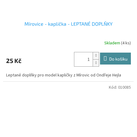
Mírovice - kaplička - LEPTANÉ DOPLŇKY
Skladem
(4 ks)
Do košíku
25 Kč
Leptané doplňky pro model kapličky z Mírovic od Ondřeje Hejla
Kód:
010085